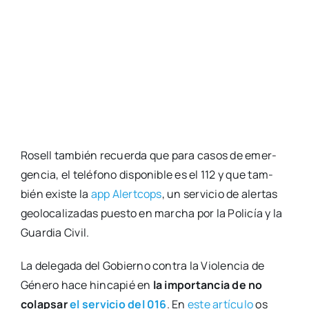
Rosell tam­bién recuer­da que para casos de emer­
gen­cia, el telé­fono dis­po­ni­ble es el 112 y que tam­
bién exis­te la
app Alert­cops
, un ser­vi­cio de aler­tas
geo­lo­ca­li­za­das pues­to en mar­cha por la Poli­cía y la
Guar­dia Civil.
La dele­ga­da del Gobierno con­tra la Vio­len­cia de
Géne­ro hace hin­ca­pié en
la impor­tan­cia de no
colap­sar
el ser­vi­cio del 016
. En
este artícu­lo
os