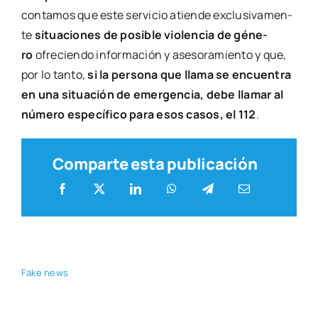
con­ta­mos que este ser­vi­cio atien­de exclu­si­va­men­
te
situa­cio­nes de posi­ble vio­len­cia de géne­
ro
ofre­cien­do infor­ma­ción y ase­so­ra­mien­to y que,
por lo tan­to,
si la per­so­na que lla­ma se encuen­tra
en una situa­ción de emer­gen­cia, debe lla­mar al
núme­ro espe­cí­fi­co para esos casos, el 112
.
Comparte esta publicación
Fake news