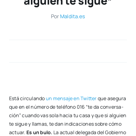
alguien te sigue*
Por
Maldita.es
Está cir­cu­lan­do
un men­sa­je
en Twit­ter
que ase­gu­ra
que en el núme­ro de telé­fono 016 “te da con­ver­sa­
ción” cuan­do vas sola hacia tu casa y que si alguien
te sigue y lla­mas, te dan indi­ca­cio­nes sobre cómo
actuar.
Es un bulo.
La actual dele­ga­da del Gobierno