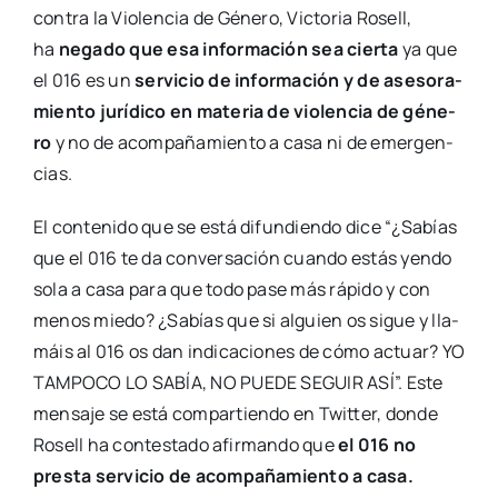
con­tra la Vio­len­cia de Géne­ro, Vic­to­ria Rosell,
ha
nega­do que esa infor­ma­ción sea cier­ta
ya que
el 016 es un
ser­vi­cio de infor­ma­ción y de ase­so­ra­
mien­to jurí­di­co en mate­ria de vio­len­cia de géne­
ro
y no de acom­pa­ña­mien­to a casa ni de emer­gen­
cias.
El con­te­ni­do que se está difun­dien­do dice “¿Sabías
que el 016 te da con­ver­sa­ción cuan­do estás yen­do
sola a casa para que todo pase más rápi­do y con
menos mie­do? ¿Sabías que si alguien os sigue y lla­
máis al 016 os dan indi­ca­cio­nes de cómo actuar? YO
TAMPOCO LO SABÍA, NO PUEDE SEGUIR ASÍ”. Este
men­sa­je se está com­par­tien­do en Twit­ter, don­de
Rosell ha con­tes­ta­do afir­man­do que
el 016 no
pres­ta ser­vi­cio de acom­pa­ña­mien­to a casa.