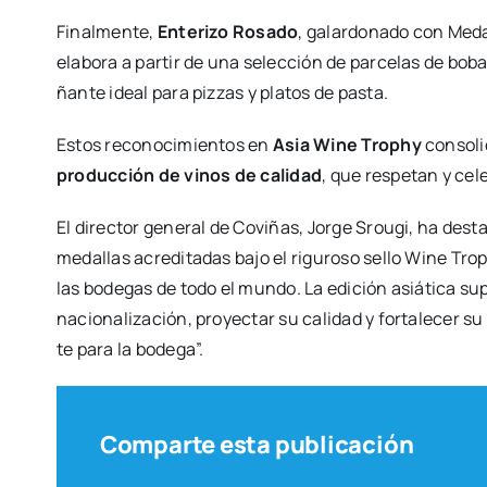
Final­men­te,
Ente­ri­zo Rosa­do
, galar­do­na­do con Meda­
ela­bo­ra a par­tir de una selec­ción de par­ce­las de bobal
ñan­te ideal para piz­zas y pla­tos de pas­ta.
Estos reco­no­ci­mien­tos en
Asia Wine Trophy
con­so­l
pro­duc­ción de vinos de cali­dad
, que res­pe­tan y cele
El direc­tor gene­ral de Covi­ñas, Jor­ge Srou­gi, ha des­t
meda­llas acre­di­ta­das bajo el rigu­ro­so sello Wine Tro
las bode­gas de todo el mun­do. La edi­ción asiá­ti­ca s
na­cio­na­li­za­ción, pro­yec­tar su cali­dad y for­ta­le­ce
te para la bode­ga”.
Comparte esta publicación