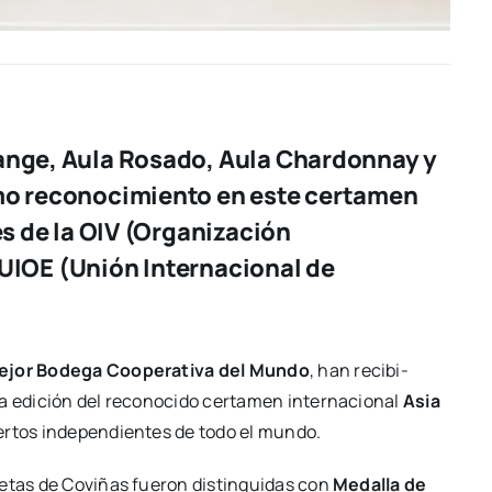
range, Aula Rosado, Aula Chardonnay y
imo reconocimiento en este certamen
es de la OIV (Organización
la UIOE (Unión Internacional de
jor Bode­ga Coope­ra­ti­va del Mun­do
, han reci­bi­
a edi­ción del reco­no­ci­do cer­ta­men inter­na­cio­nal
Asia
per­tos inde­pen­dien­tes de todo el mun­do.
­tas de Covi­ñas fue­ron dis­tin­gui­das con
Meda­lla de