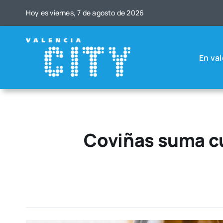
Saltar
Hoy es vier­nes, 7 de agos­to de 2026
al
contenido
En val
Coviñas suma cu