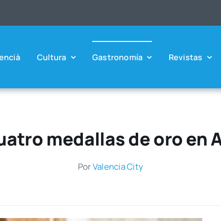
en­cià
Cul­tu­ra
Gas­tro­no­mía
Revis­tas
atro medallas de oro en 
Por
Valen­cia City