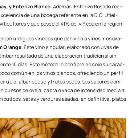
y, y Ente­ri­zo Blan­co
. Ade­más, Ente­ri­zo Rosa­do reci­
xce­len­cia de una bode­ga refe­ren­te en la D.O. Utiel-
iti­cul­to­res y que posee el 41% del viñe­do en la región.
s­ta­can anti­guos viñe­dos que dan vida a vinos mono­va­
m Oran­ge
. Este vino sin­gu­lar, ela­bo­ra­do con uvas de
mbar resul­ta­do de una ela­bo­ra­ción tra­di­cio­nal sin
en­te 15 días. Este méto­do le con­fie­re no solo su carac­
ca poco común en los vinos blan­cos, ofre­cien­do un per­fil
e cirue­la, alba­ri­co­que y fru­tos secos. Los sabo­res com­
con que­sos de ove­ja, cabra o vaca de inten­si­dad media a
ti­dos, setas y ver­du­ras asa­das, en defi­ni­ti­va, pla­tos