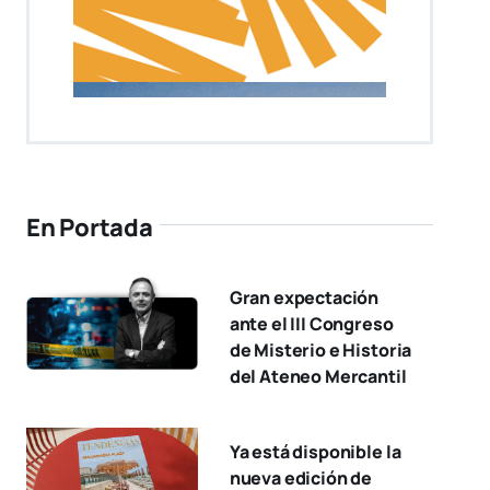
En Portada
Gran expectación
ante el III Congreso
de Misterio e Historia
del Ateneo Mercantil
Ya está disponible la
nueva edición de