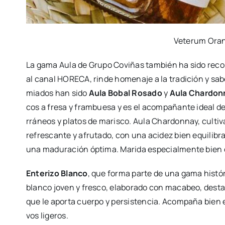
Vete­rum Oran­
La gama Aula de Gru­po Covi­ñas tam­bién ha sido reco­n
al canal HORECA, rin­de home­na­je a la tra­di­ción y saber
mia­dos han sido
Aula Bobal Rosa­do
y
Aula Char­don
cos a fre­sa y fram­bue­sa y es el acom­pa­ñan­te ideal d
rrá­neos y pla­tos de maris­co. Aula Char­don­nay, cul­ti­
refres­can­te y afru­ta­do, con una aci­dez bien equi­li­bra
una madu­ra­ción ópti­ma. Mari­da espe­cial­men­te bien c
Ente­ri­zo Blan­co
, que for­ma par­te de una gama his­tó­
blan­co joven y fres­co, ela­bo­ra­do con maca­beo, des­ta­
que le apor­ta cuer­po y per­sis­ten­cia. Acom­pa­ña bien 
vos lige­ros.