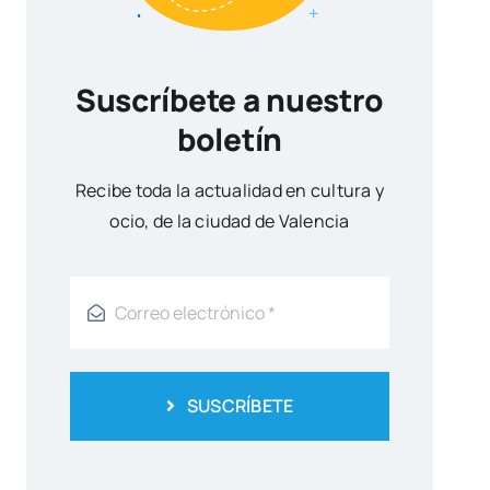
Suscríbete a nuestro
boletín
Reci­be toda la actua­li­dad en cul­tu­ra y
ocio, de la ciu­dad de Valen­cia
SUSCRÍBETE