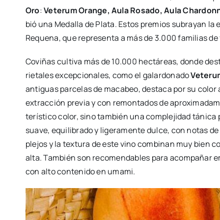
Oro
:
Vete­rum Oran­ge, Aula Rosa­do, Aula Char­don­na
bió una Meda­lla de Pla­ta. Estos pre­mios sub­ra­yan la e
Reque­­na, que repre­sen­ta a más de 3.000 fami­lias de v
Covi­ñas cul­ti­va más de 10.000 hec­tá­reas, don­de de
rie­ta­les excep­cio­na­les, como el galar­do­na­do
Vete­ru
anti­guas par­ce­las de maca­beo, des­ta­ca por su color á
extrac­ción pre­via y con remon­ta­dos de apro­xi­ma­da­m
te­rís­ti­co color, sino tam­bién una com­ple­ji­dad táni­
sua­ve, equi­li­bra­do y lige­ra­men­te dul­ce, con notas d
ple­jos y la tex­tu­ra de este vino com­bi­nan muy bien 
alta. Tam­bién son reco­men­da­bles para acom­pa­ñar embu­
con alto con­te­ni­do en uma­mi.