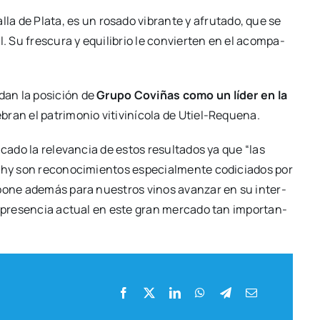
lla de Pla­ta, es un rosa­do vibran­te y afru­ta­do, que se
. Su fres­cu­ra y equi­li­brio le con­vier­ten en el acom­pa­
i­dan la posi­ción de
Gru­po Covi­ñas como un líder en la
­bran el patri­mo­nio viti­vi­ní­co­la de Utiel-Reque­­na.
a­ca­do la rele­van­cia de estos resul­ta­dos ya que “las
phy son reco­no­ci­mien­tos espe­cial­men­te codi­cia­dos por
upo­ne ade­más para nues­tros vinos avan­zar en su inter­
r su pre­sen­cia actual en este gran mer­ca­do tan impor­tan­