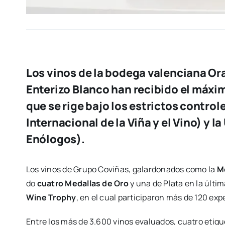
Los vinos de la bodega valenciana O
Enterizo Blanco han recibido el máx
que se rige bajo los estrictos control
Internacional de la Viña y el Vino) y 
Enólogos).
Los vinos de Gru­po Covi­ñas, galar­do­na­dos como la
Me
do
cua­tro Meda­llas de Oro
y una de Pla­ta en la últi­m
Wine Trophy
, en el cual par­ti­ci­pa­ron más de 120 ex
Entre los más de 3.600 vinos eva­lua­dos, cua­tro eti­que