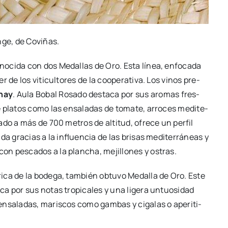
ge, de Covi­ñas.
o­ci­da con dos Meda­llas de Oro. Esta línea, enfo­ca­da
 de los viti­cul­to­res de la coope­ra­ti­va. Los vinos pre­
­nay
. Aula Bobal Rosa­do des­ta­ca por sus aro­mas fres­
e pla­tos como las ensa­la­das de toma­te, arro­ces medi­te­
va­do a más de 700 metros de alti­tud, ofre­ce un per­fil
­da gra­cias a la influen­cia de las bri­sas medi­te­rrá­neas y
on pes­ca­dos a la plan­cha, meji­llo­nes y ostras.
ri­ca de la bode­ga, tam­bién obtu­vo Meda­lla de Oro. Este
ca por sus notas tro­pi­ca­les y una lige­ra untuo­si­dad
ensa­la­das, maris­cos como gam­bas y ciga­las o ape­ri­ti­