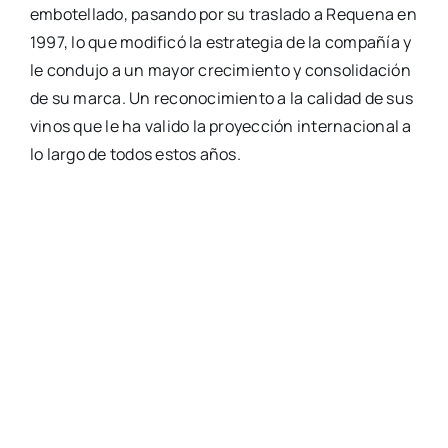
embo­te­lla­do, pasan­do por su tras­la­do a Reque­na en
1997, lo que modi­fi­có la estra­te­gia de la com­pa­ñía y
le con­du­jo a un mayor cre­ci­mien­to y con­so­li­da­ción
de su mar­ca. Un reco­no­ci­mien­to a la cali­dad de sus
vinos que le ha vali­do la pro­yec­ción inter­na­cio­nal a
lo lar­go de todos estos años.