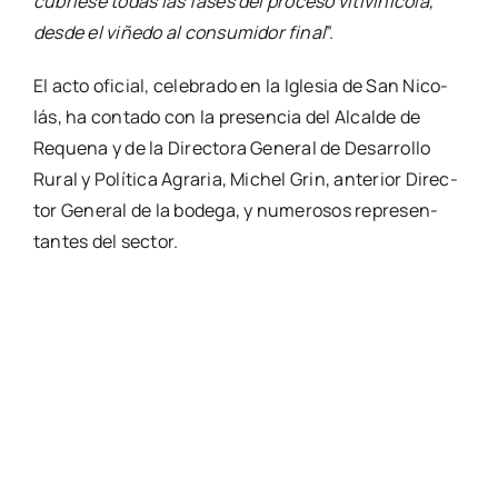
cubrie­se todas las fases del pro­ce­so viti­vi­ní­co­la,
des­de el viñe­do al con­su­mi­dor final
”.
El acto ofi­cial, cele­bra­do en la Igle­sia de San Nico­
lás, ha con­ta­do con la pre­sen­cia del Alcal­de de
Reque­na y de la Direc­to­ra Gene­ral de Desa­rro­llo
Rural y Polí­ti­ca Agra­ria, Michel Grin, ante­rior Direc­
tor Gene­ral de la bode­ga, y nume­ro­sos repre­sen­
tan­tes del sec­tor.