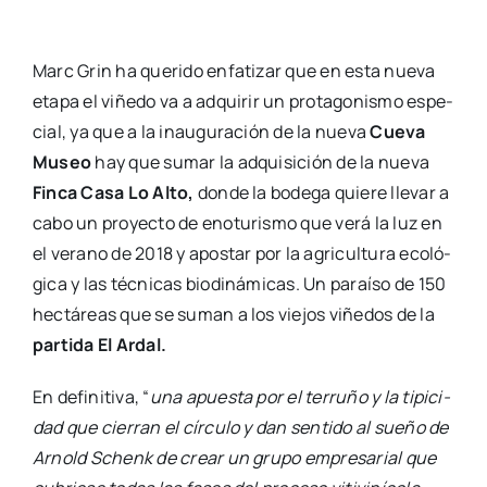
Marc Grin ha que­ri­do enfa­ti­zar que en esta nue­va
eta­pa el viñe­do va a adqui­rir un pro­ta­go­nis­mo espe­
cial, ya que a la inau­gu­ra­ción de la nue­va
Cue­va
Museo
hay que sumar la adqui­si­ción de la nue­va
Fin­ca Casa Lo Alto,
don­de la bode­ga quie­re lle­var a
cabo un pro­yec­to de enotu­ris­mo que verá la luz en
el verano de 2018 y apos­tar por la agri­cul­tu­ra eco­ló­
gi­ca y las téc­ni­cas bio­di­ná­mi­cas. Un paraí­so de 150
hec­tá­reas que se suman a los vie­jos viñe­dos de la
par­ti­da El Ardal.
En defi­ni­ti­va, “
una apues­ta por el terru­ño y la tipi­ci­
dad que cie­rran el círcu­lo y dan sen­ti­do al sue­ño de
Arnold Schenk de crear un gru­po empre­sa­rial que