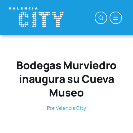
Saltar
al
contenido
Bodegas Murviedro
inaugura su Cueva
Museo
Por
Valen­cia City