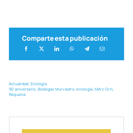
Comparte esta publicación
Actua­li­dad
,
Eno­lo­gía
90 ani­ver­sa­rio
,
Bode­gas Mur­vie­dro
,
eno­lo­gía
,
MArc Grin
,
Reque­na