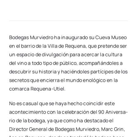
Bode­gas Mur­vie­dro ha inau­gu­ra­do su Cue­va Museo
en el barrio de la Villa de Reque­na, que pre­ten­de ser
un espa­cio de divul­ga­ción para acer­car la cul­tu­ra
del vino a todo tipo de públi­co, acom­pa­ñán­do­les a
des­cu­brir su his­to­ria y hacién­do­les par­tí­ci­pes de los
secre­tos que encie­rra el mun­do eno­ló­gi­co en la
comar­ca Reque­­na-Utiel.
No es casual que se haya hecho coin­ci­dir este
acon­te­ci­mien­to con la cele­bra­ción del 90 Ani­ver­sa­
rio de la bode­ga, ya que como ha des­ta­ca­do el
Direc­tor Gene­ral de Bode­gas Mur­vie­dro, Marc Grin,