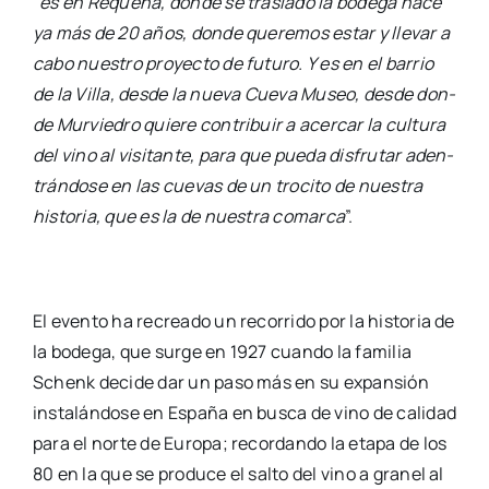
“
es en Reque­na, don­de se tras­la­dó la bode­ga hace
ya más de 20 años, don­de que­re­mos estar y lle­var a
cabo nues­tro pro­yec­to de futu­ro. Y es en el barrio
de la Villa, des­de la nue­va Cue­va Museo, des­de don­
de Mur­vie­dro quie­re con­tri­buir a acer­car la cul­tu­ra
del vino al visi­tan­te, para que pue­da dis­fru­tar aden­
trán­do­se en las cue­vas de un tro­ci­to de nues­tra
his­to­ria, que es la de nues­tra comar­ca
”.
El even­to ha recrea­do un reco­rri­do por la his­to­ria de
la bode­ga, que sur­ge en 1927 cuan­do la fami­lia
Schenk deci­de dar un paso más en su expan­sión
ins­ta­lán­do­se en Espa­ña en bus­ca de vino de cali­dad
para el nor­te de Euro­pa; recor­dan­do la eta­pa de los
80 en la que se pro­du­ce el sal­to del vino a gra­nel al