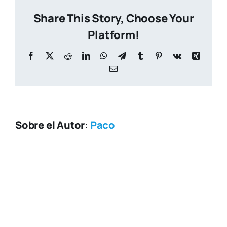
07-
Share This Story, Choose Your
01
at
Platform!
10.51.31
Facebook
X
Reddit
LinkedIn
WhatsApp
Telegram
Tumblr
Pinterest
Vk
Xing
Correo
electrónico
Sobre el Autor:
Paco