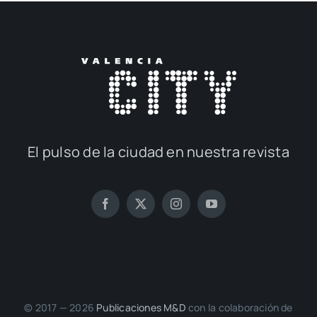
El pul­so de la ciu­dad en nues­tra revis­ta
© 2017 — 2026
Publi­ca­cio­nes M&D
con la cola­bo­ra­ción de