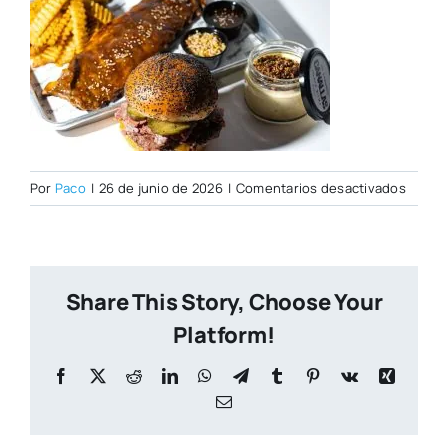
en
Por
Paco
|
26 de junio de 2026
|
Comentarios desactivados
PORTA
CITY
NUEVA
(2)
Share This Story, Choose Your
Platform!
Facebook
X
Reddit
LinkedIn
WhatsApp
Telegram
Tumblr
Pinterest
Vk
Xing
Correo
electrónico