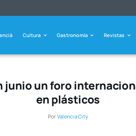
en­cià
Cul­tu­ra
Gas­tro­no­mía
Revis­tas
 junio un foro internacio
en plásticos
Por
Valen­cia City