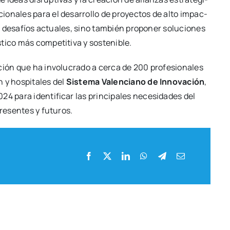
cio­na­les para el desa­rro­llo de pro­yec­tos de alto impac­
os desa­fíos actua­les, sino tam­bién pro­po­ner solu­cio­nes
i­co más com­pe­ti­ti­va y sos­te­ni­ble
.
ión que ha invo­lu­cra­do a cer­ca de 200 pro­fe­sio­na­les
 y hos­pi­ta­les del
Sis­te­ma Valen­ciano de Inno­va­ción
,
4 para iden­ti­fi­car las prin­ci­pa­les nece­si­da­des del
pre­sen­tes y futu­ros
.