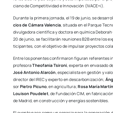
ciano de Com­pe­ti­ti­vi­dad e Inno­va­ción (IVACE+i)
.
Duran­te la pri­me­ra jor­na­da, el 19 de junio, se desa­rr
cios de Cáma­ra Valen­cia
, situa­da en el Par­que Tec­n
divul­ga­do­ra cien­tí­fi­ca y doc­to­ra en quí­mi­ca Debo­
20 de junio, se faci­li­ta­rán reunio­nes B2B entre los exp
ti­ci­pan­tes, con el obje­ti­vo de impul­sar pro­yec­tos cola
Entre los ponen­tes con­fir­ma­ron figu­ran refe­ren­tes 
pro­fe­so­ra
Theo­fa­nia Tsi­ro­ni
, exper­ta en enva­sa­do de
José Anto­nio Alar­cón
, espe­cia­lis­ta en ges­tión y va
direc­tor del IREC y exper­to en des­car­bo­ni­za­ción;
Áng
sor
Pie­tro Picuno
, en agri­cul­tu­ra;
Rosa María Mar­tín 
Loui­son Pou­de­let
, de Fun­da­ción CIM, en fabri­ca­ción 
de Madrid, en cons­truc­ción y ener­gías sos­te­ni­bles
.
El even­to nace como un espa­cio para la gene­ra­ción de i