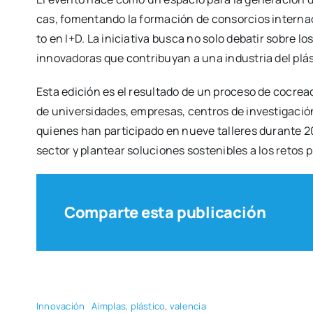
cas, fomen­tan­do la for­ma­ción de con­sor­cios inter­na­
to en I+D. La ini­cia­ti­va bus­ca no solo deba­tir sobre l
inno­va­do­ras que con­tri­bu­yan a una indus­tria del plás­t
Esta edi­ción es el resul­ta­do de un pro­ce­so de cocrea­c
de uni­ver­si­da­des, empre­sas, cen­tros de inves­ti­ga­ción
quie­nes han par­ti­ci­pa­do en nue­ve talle­res duran­te 202
sec­tor y plan­tear solu­cio­nes sos­te­ni­bles a los retos 
Comparte esta publicación
Inno­va­ción
Aim­plas
,
plás­ti­co
,
valen­cia