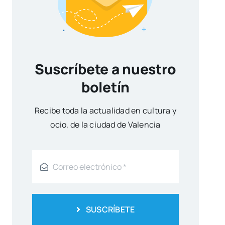
Suscríbete a nuestro
boletín
Reci­be toda la actua­li­dad en cul­tu­ra y
ocio, de la ciu­dad de Valen­cia
SUSCRÍBETE