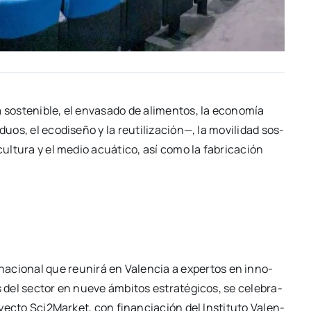
 sos­te­ni­ble, el enva­sa­do de ali­men­tos, la eco­no­mía
­duos, el eco­di­se­ño y la reuti­li­za­ción—, la movi­li­dad sos­
i­cul­tu­ra y el medio acuá­ti­co, así como la fabri­ca­ción
er­na­cio­nal que reu­ni­rá en Valen­cia a exper­tos en inno­
s del sec­tor en nue­ve ámbi­tos estra­té­gi­cos, se cele­bra­
­yec­to Sci2Market, con finan­cia­ción del Ins­ti­tu­to Valen­