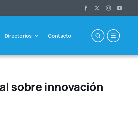
Direc­to­rios
Con­tac­to
nal sobre innovación