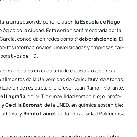
o­lla­rá una sesión de ponen­cias en la
Escue­la de Nego­
o­ló­gi­co de la ciu­dad. Esta sesión será mode­ra­da por la
rah Gar­cía, cono­ci­da en redes como
@deborahciencia
.
El
er­tos inter­na­cio­na­les, uni­ver­si­da­des y empre­sas par­
­bo­ra­ti­vos de I+D
.
inter­na­cio­na­les en cada una de estas áreas, como la
 ali­men­tos de la Uni­ver­si­dad de Agri­cul­tu­ra de Ate­nas;
lo­ri­za­ción de resi­duos; el pro­fe­sor Joan Ramón Moran­te,
el Lagra­ña
, del MIT, en movi­li­dad sos­te­ni­ble; el pro­fe­
y Ceci­lia Boro­nat
, de la UNED, en quí­mi­ca sos­te­ni­ble;
adi­ti­va; y
Beni­to Lau­ret
, de la Uni­ver­si­dad Poli­téc­ni­ca
deas dis­rup­ti­vas y la crea­ción de alian­zas estra­té­gi­