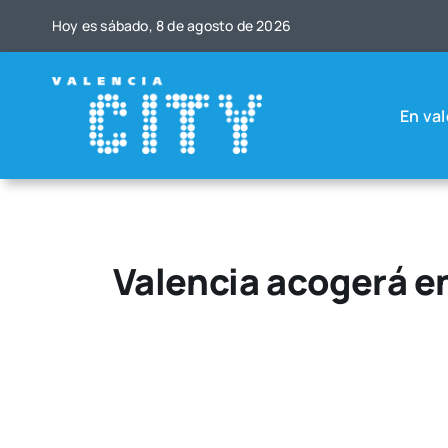
Saltar
Hoy es sába­do, 8 de agos­to de 2026
al
contenido
En val
Valencia acogerá en