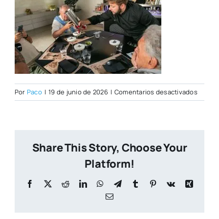
en
Por
Paco
|
19 de junio de 2026
|
Comentarios desactivados
PORTA
CITY
NUEVA
(2)
Share This Story, Choose Your
Platform!
Facebook
X
Reddit
LinkedIn
WhatsApp
Telegram
Tumblr
Pinterest
Vk
Xing
Correo
electrónico