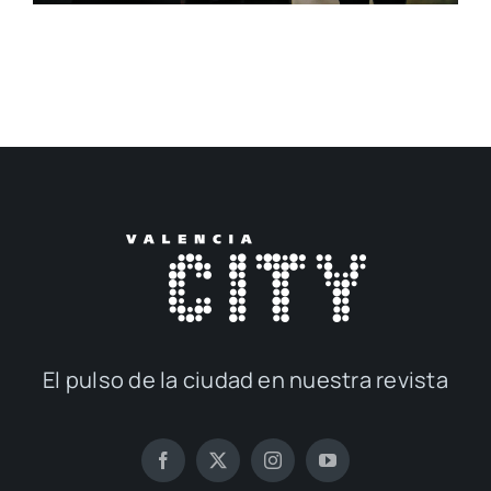
El pul­so de la ciu­dad en nues­tra revis­ta