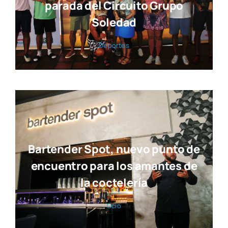
parada del Circuito Grupo
Soledad
Depor­tes
Bartender Spot, nuevo punto de
encuentro para los amantes de
la coctelería
Ocio