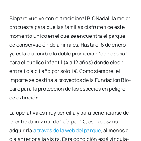
Bio­parc vuel­ve con el tra­di­cio­nal BIO­Na­dal, la mejor
pro­pues­ta para que las fami­lias dis­fru­ten de este
momen­to úni­co en el que se encuen­tra el par­que
de con­ser­va­ción de ani­ma­les. Has­ta el 6 de enero
ya está dis­po­ni­ble la doble pro­mo­ción “con cau­sa”
para el públi­co infan­til (4 a 12 años) don­de ele­gir
entre 1 día o 1 año por solo 1 €. Como siem­pre, el
impor­te se des­ti­na a pro­yec­tos de la Fun­da­ción Bio­
parc para la pro­tec­ción de las espe­cies en peli­gro
de extin­ción.
La ope­ra­ti­va es muy sen­ci­lla y para bene­fi­ciar­se de
la entra­da infan­til de 1 día por 1 €, es nece­sa­rio
adqui­rir­la
a tra­vés de la web del par­que
, al menos el
día ante­rior a la visi­ta. Esta con­di­ción está vin­cu­la­