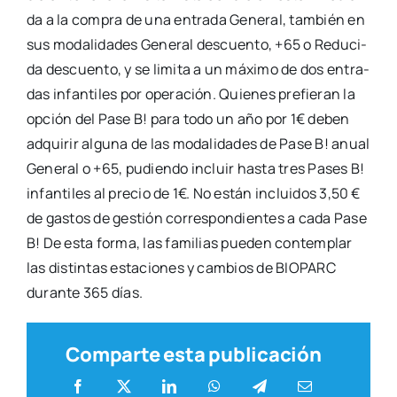
da a la com­pra de una entra­da Gene­ral, tam­bién en
sus moda­li­da­des Gene­ral des­cuen­to, +65 o Redu­ci­
da des­cuen­to, y se limi­ta a un máxi­mo de dos entra­
das infan­ti­les por ope­ra­ción. Quie­nes pre­fie­ran la
opción del Pase B! para todo un año por 1€ deben
adqui­rir algu­na de las moda­li­da­des de Pase B! anual
Gene­ral o +65, pudien­do incluir has­ta tres Pases B!
infan­ti­les al pre­cio de 1€. No están inclui­dos 3,50 €
de gas­tos de ges­tión corres­pon­dien­tes a cada Pase
B! De esta for­ma, las fami­lias pue­den con­tem­plar
las dis­tin­tas esta­cio­nes y cam­bios de BIOPARC
duran­te 365 días.
Comparte esta publicación