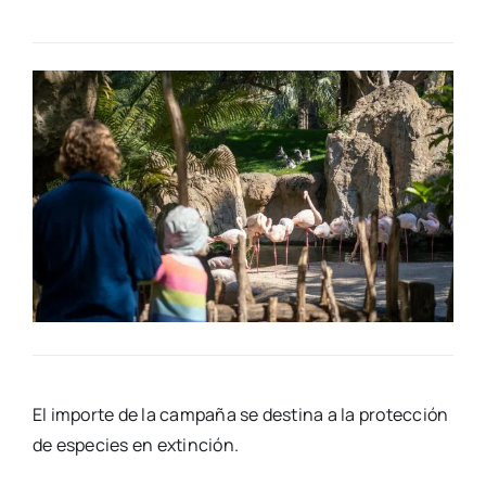
El impor­te de la cam­pa­ña se des­ti­na a la pro­tec­ción
de espe­cies en extin­ción.