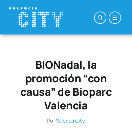
Saltar
al
contenido
BIONadal, la
promoción “con
causa” de Bioparc
Valencia
Por
Valen­ca City