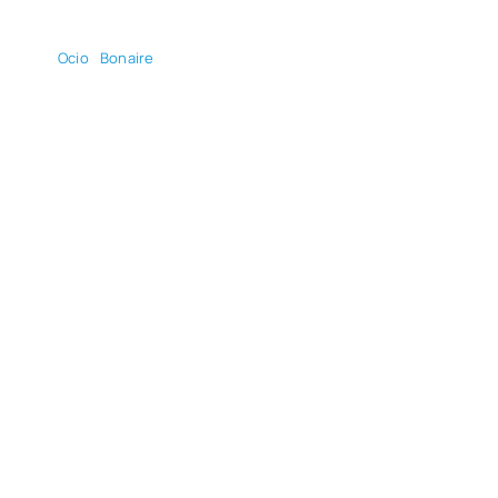
Ocio
Bonai­re