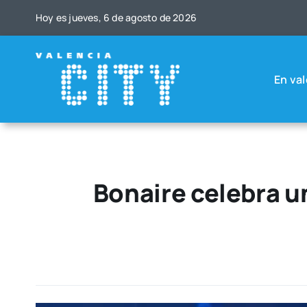
Saltar
Hoy es jue­ves, 6 de agos­to de 2026
al
contenido
En val
Bonaire celebra u