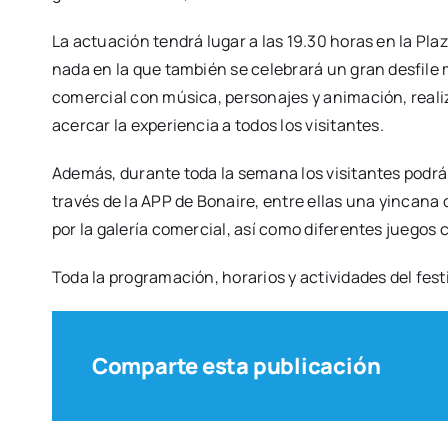
La actua­ción ten­drá lugar a las 19.30 horas en la Pla­z
na­da en la que tam­bién se cele­bra­rá un gran des­fi­le mág
comer­cial con músi­ca, per­so­na­jes y ani­ma­ción, rea­li­
acer­car la expe­rien­cia a todos los visi­tan­tes.
Ade­más, duran­te toda la sema­na los visi­tan­tes podrán pa
tra­vés de la APP de Bonai­re, entre ellas una yin­ca­na digi
por la gale­ría comer­cial, así como dife­ren­tes jue­gos c
Toda la pro­gra­ma­ción, hora­rios y acti­vi­da­des del fes­
Comparte esta publicación