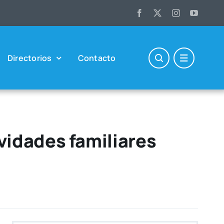
Direc­to­rios
Con­tac­to
vidades familiares