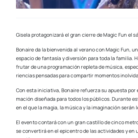
Gise­la pro­ta­go­ni­za­rá el gran cie­rre de Magic Fun el 
Bonai­re da la bien­ve­ni­da al verano con Magic Fun, una
espa­cio de fan­ta­sía y diver­sión para toda la fami­lia. H
fru­tar de una pro­gra­ma­ción reple­ta de músi­ca, espec­tá
rien­cias pen­sa­das para com­par­tir momen­tos inol­vi­da
Con esta ini­cia­ti­va, Bonai­re refuer­za su apues­ta por 
ma­ción dise­ña­da para todos los públi­cos. Duran­te est
en el que la magia, la músi­ca y la ima­gi­na­ción serán lo
El even­to con­ta­rá con un gran cas­ti­llo de cin­co metro
se con­ver­ti­rá en el epi­cen­tro de las acti­vi­da­des y en