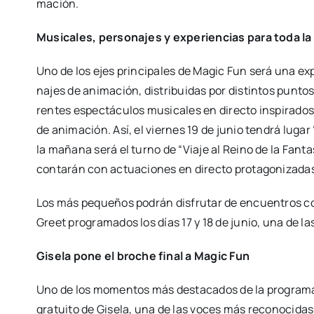
ma­ción.
Musi­ca­les, per­so­na­jes y expe­rien­cias para toda la 
Uno de los ejes prin­ci­pa­les de Magic Fun será una expo­
na­jes de ani­ma­ción, dis­tri­bui­das por dis­tin­tos pun­to
ren­tes espec­tácu­los musi­ca­les en direc­to ins­pi­ra­d
de ani­ma­ción. Así, el vier­nes 19 de junio ten­drá lugar
la maña­na será el turno de “Via­je al Rei­no de la Fan­ta­s
con­ta­rán con actua­cio­nes en direc­to pro­ta­go­ni­za­da
Los más peque­ños podrán dis­fru­tar de encuen­tros con
Greet pro­gra­ma­dos los días 17 y 18 de junio, una de la
Gise­la pone el bro­che final a Magic Fun
Uno de los momen­tos más des­ta­ca­dos de la pro­gra­ma­c
gra­tui­to de Gise­la, una de las voces más reco­no­ci­das