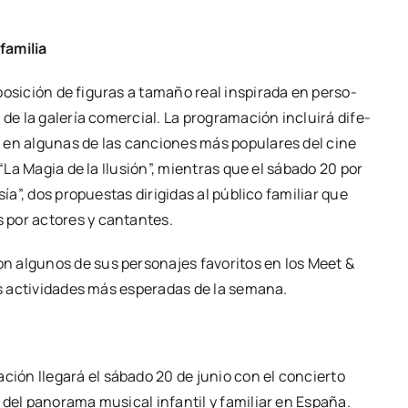
fami­lia
si­ción de figu­ras a tama­ño real ins­pi­ra­da en per­so­
s de la gale­ría comer­cial. La pro­gra­ma­ción inclui­rá dife­
os en algu­nas de las can­cio­nes más popu­la­res del cine
 “La Magia de la Ilu­sión”, mien­tras que el sába­do 20 por
ía”, dos pro­pues­tas diri­gi­das al públi­co fami­liar que
s por acto­res y can­tan­tes.
 algu­nos de sus per­so­na­jes favo­ri­tos en los Meet &
s acti­vi­da­des más espe­ra­das de la sema­na.
ión lle­ga­rá el sába­do 20 de junio con el con­cier­to
 del pano­ra­ma musi­cal infan­til y fami­liar en Espa­ña.