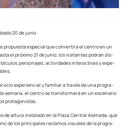
sába­do 20 de junio.
 pro­pues­ta espe­cial que con­ver­ti­rá el cen­tro en un
as­ta el pró­xi­mo 21 de junio, los visi­tan­tes podrán dis­
cu­los, per­so­na­jes, acti­vi­da­des inter­ac­ti­vas y expe­
­bles.
el ocio expe­rien­cial y fami­liar a tra­vés de una pro­gra­
a sema­na, el cen­tro se trans­for­ma­rá en un esce­na­rio
s pro­ta­go­nis­tas.
s de altu­ra ins­ta­la­do en la Pla­za Cen­tral Ala­me­da, que
 uno de los prin­ci­pa­les recla­mos visua­les de la pro­gra­