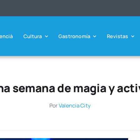
en­cià
Cul­tu­ra
Gas­tro­no­mía
Revis­tas
na semana de magia y acti
Por
Valen­cia City