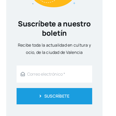
Suscríbete a nuestro
boletín
Reci­be toda la actua­li­dad en cul­tu­ra y
ocio, de la ciu­dad de Valen­cia
SUSCRÍBETE