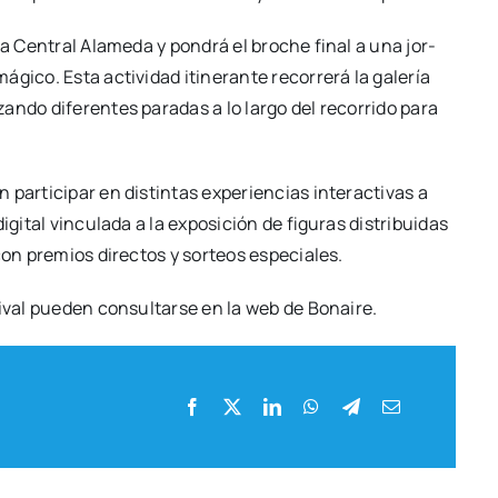
a Cen­tral Ala­me­da y pon­drá el bro­che final a una jor­
i­co. Esta acti­vi­dad iti­ne­ran­te reco­rre­rá la gale­ría
zan­do dife­ren­tes para­das a lo lar­go del reco­rri­do para
r­ti­ci­par en dis­tin­tas expe­rien­cias inter­ac­ti­vas a
­tal vin­cu­la­da a la expo­si­ción de figu­ras dis­tri­bui­das
on pre­mios direc­tos y sor­teos espe­cia­les.
ti­val pue­den con­sul­tar­se en la web de Bonai­re.