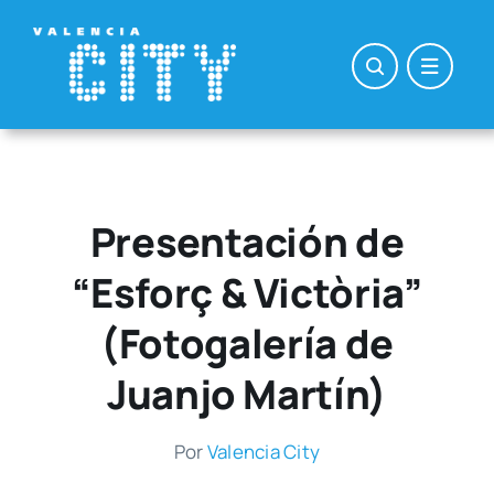
Saltar
al
contenido
Presentación de
“Esforç & Victòria”
(Fotogalería de
Juanjo Martín)
Por
Valen­cia City