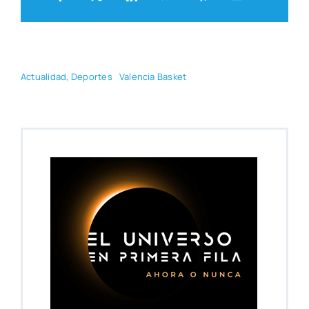
Actua­li­dad
,
Depor­tes
Valen­cia Bas­ket