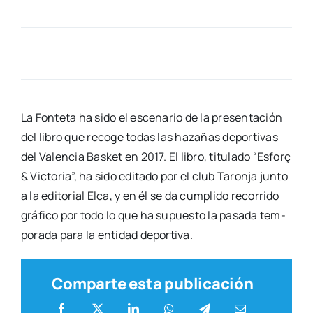
La Fonte­ta ha sido el esce­na­rio de la pre­sen­ta­ción
del libro que reco­ge todas las haza­ñas depor­ti­vas
del Valen­cia Bas­ket en 2017. El libro, titu­la­do “Esfo­rç
& Vic­to­ria”, ha sido edi­ta­do por el club Taron­ja jun­to
a la edi­to­rial Elca, y en él se da cum­pli­do reco­rri­do
grá­fi­co por todo lo que ha supues­to la pasa­da tem­
po­ra­da para la enti­dad depor­ti­va.
Comparte esta publicación