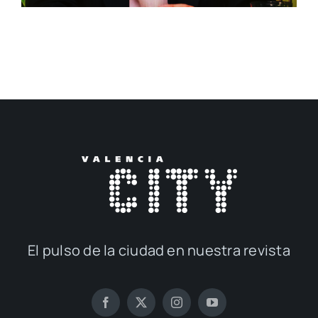
El pul­so de la ciu­dad en nues­tra revis­ta