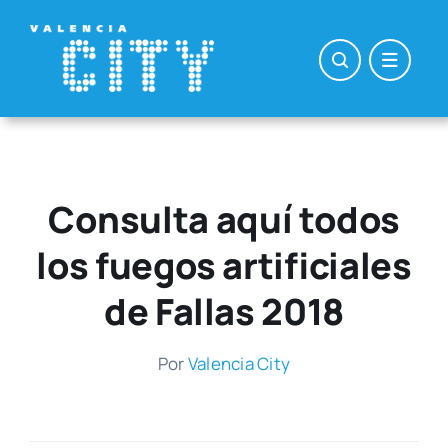
Saltar
al
contenido
Consulta aquí todos
los fuegos artificiales
de Fallas 2018
Por
Valen­cia City