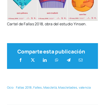
Car­tel de Fallas 2018, obra del estu­dio Yin­sen.
Comparte esta publicación
Ocio
Fallas 2018
,
Falles
,
Mas­cle­tà
,
Mas­cle­ta­des
,
valen­cia