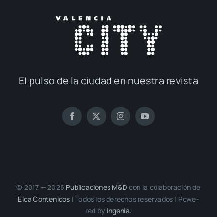
El pul­so de la ciu­dad en nues­tra revis­ta
© 2017 — 2026
Publi­ca­cio­nes M&D
con la cola­bo­ra­ción de
Elca Con­te­ni­dos
| Todos los dere­chos reser­va­dos | Powe­
red by
inge­nia.