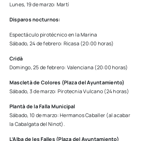
Lunes, 19 de mar­zo: Mar­tí
Dis­pa­ros noc­tur­nos:
Espec­tácu­lo piro­téc­ni­co en la Mari­na
Sába­do, 24 de febre­ro: Rica­sa (20:00 horas)
Cri­dà
Domin­go, 25 de febre­ro: Valen­cia­na (20:00 horas)
Mas­cle­tà de Colo­res (Pla­za del Ayun­ta­mien­to)
Sába­do, 3 de mar­zo: Piro­tec­nia Vul­cano (24 horas)
Plan­tà de la Falla Muni­ci­pal
Sába­do, 10 de mar­zo: Her­ma­nos Caba­ller (al aca­bar
la Cabal­ga­ta del Ninot).
L’Al­ba de les Falles (Pla­za del Ayun­ta­mien­to)