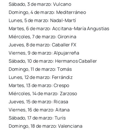
Sába­do, 3 de mar­zo: Vul­cano
Domin­go, 4 de mar­zo: Medi­te­rrá­neo
Lunes, 5 de mar­zo: Nadal-Mar­­tí
Mar­tes, 6 de mar­zo: Acci­­ta­­na-María Angus­tias
Miér­co­les, 7 de mar­zo: Giro­ni­na
Jue­ves, 8 de mar­zo: Caba­ller FX
Vier­nes, 9 de mar­zo: Alpu­ja­rre­ña
Sába­do, 10 de mar­zo: Her­ma­nos Caba­ller
Domin­go, 11 de mar­zo: Tomás
Lunes, 12 de mar­zo: Ferrán­diz
Mar­tes, 13 de mar­zo: Cres­po
Miér­co­les, 14 de mar­zo: Zar­zo­so
Jue­ves, 15 de mar­zo: Rica­sa
Vier­nes, 16 de mar­zo: Aita­na
Sába­do, 17 de mar­zo: Turís
Domin­go, 18 de mar­zo: Valen­cia­na