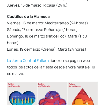
Jue­ves, 15 de mar­zo: Rica­sa (24 h.)
Cas­ti­llos de la Ala­me­da
Vier­nes, 16 de mar­zo: Medi­te­rrá­neo (24 horas)
Sába­do, 17 de mar­zo: Peña­rro­ja (1 horas)
Domin­go, 18 de mar­zo (Nit de Foc): Mar­tí (1:30
horas)
Lunes, 19 de mar­zo (Cre­mà): Mar­tí (24 horas)
La Jun­ta Cen­tral Falle­ra
tie­ne en su pági­na web
todos los actos de la fies­ta des­de aho­ra has­ta el 19
de mar­zo.