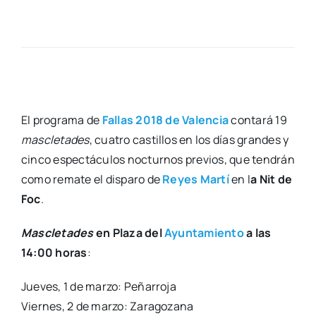
El pro­gra­ma de
Fallas 2018 de Valen­cia
con­ta­rá 19
mas­cle­ta­des
, cua­tro cas­ti­llos en los días gran­des y
cin­co espec­tácu­los noc­tur­nos pre­vios, que ten­drán
como rema­te el dis­pa­ro de
Reyes Mar­tí
en l
a Nit de
Foc
.
Mas­cle­ta­des
en Pla­za del
Ayun­ta­mien­to
a las
14:00 horas
:
Jue­ves, 1 de mar­zo: Peña­rro­ja
Vier­nes, 2 de mar­zo: Zara­go­za­na