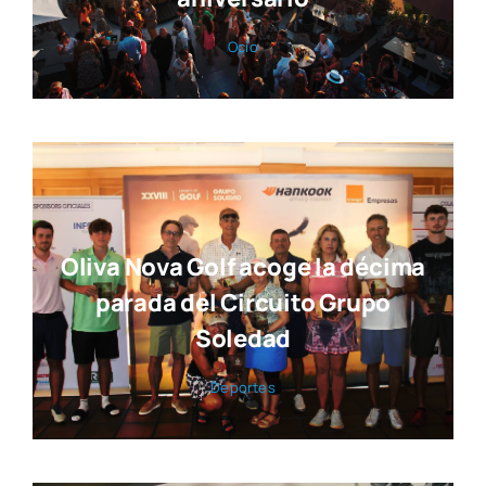
Ocio
Oliva Nova Golf acoge la décima
parada del Circuito Grupo
Soledad
Depor­tes