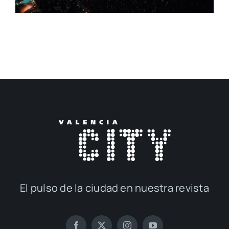
El pul­so de la ciu­dad en nues­tra revis­ta