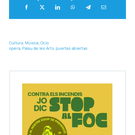
Cul­tu­ra
,
Músi­ca
,
Ocio
ope­ra
,
Palau de les Arts
,
puer­tas abier­tas