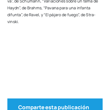
va”, de Schu­mann, “Varia­cio­nes sobre un tema de
Haydn”, de Brahms, “Pava­na para una infan­ta
difun­ta”, de Ravel, y “El pája­ro de fue­go”, de Stra­
vins­ki.
Comparte esta publicación