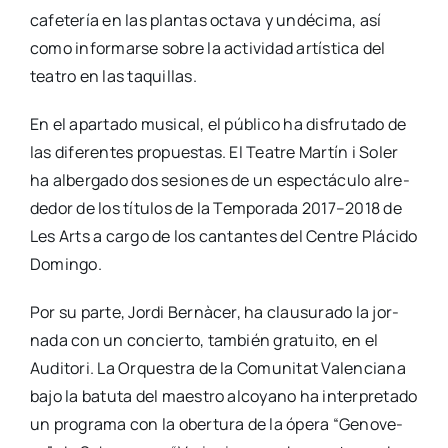
cafe­te­ría en las plan­tas octa­va y undé­ci­ma, así
como infor­mar­se sobre la acti­vi­dad artís­ti­ca del
tea­tro en las taqui­llas.
En el apar­ta­do musi­cal, el públi­co ha dis­fru­ta­do de
las dife­ren­tes pro­pues­tas. El Tea­tre Mar­tín i Soler
ha alber­ga­do dos sesio­nes de un espec­tácu­lo alre­
de­dor de los títu­los de la Tem­po­ra­da 2017–2018 de
Les Arts a car­go de los can­tan­tes del Cen­tre Plá­ci­do
Domin­go.
Por su par­te, Jor­di Ber­nà­cer, ha clau­su­ra­do la jor­
na­da con un con­cier­to, tam­bién gra­tui­to, en el
Audi­to­ri. La Orques­tra de la Comu­ni­tat Valen­cia­na
bajo la batu­ta del maes­tro alco­yano ha inter­pre­ta­do
un pro­gra­ma con la ober­tu­ra de la ópe­ra “Geno­ve­