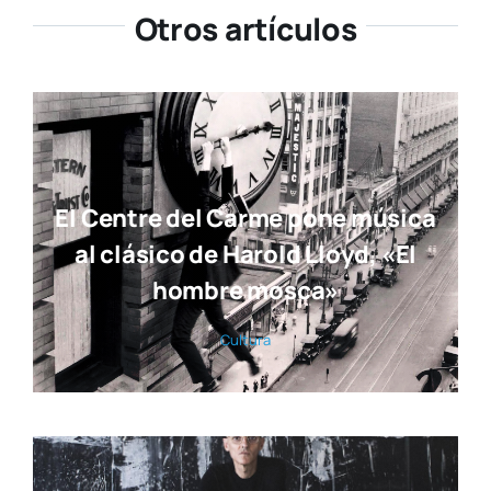
Otros artículos
El Centre del Carme pone música
al clásico de Harold Lloyd, «El
hombre mosca»
Cul­tu­ra