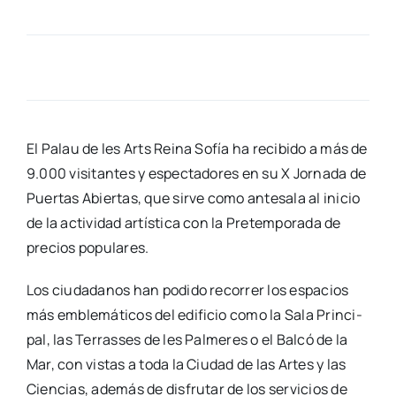
El Palau de les Arts Rei­na Sofía ha reci­bi­do a más de
9.000 visi­tan­tes y espec­ta­do­res en su X Jor­na­da de
Puer­tas Abier­tas, que sir­ve como ante­sa­la al ini­cio
de la acti­vi­dad artís­ti­ca con la Pre­tem­po­ra­da de
pre­cios popu­la­res.
Los ciu­da­da­nos han podi­do reco­rrer los espa­cios
más emble­má­ti­cos del edi­fi­cio como la Sala Prin­ci­
pal, las Terras­ses de les Pal­me­res o el Bal­có de la
Mar, con vis­tas a toda la Ciu­dad de las Artes y las
Cien­cias, ade­más de dis­fru­tar de los ser­vi­cios de