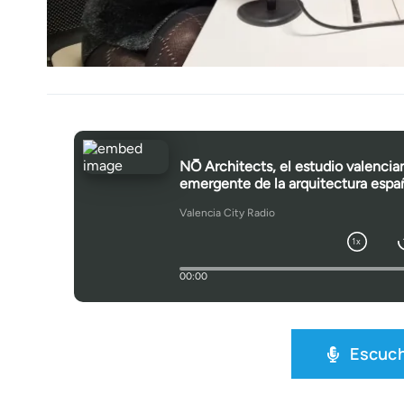
Escu­c