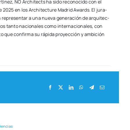
í­nez, NŌ Archi­tects ha sido reco­no­ci­do con el
­te 2025 en los Archi­tec­tu­re Madrid Awards. El jura­
ra repre­sen­tar a una nue­va gene­ra­ción de arqui­tec­
­tos tan­to nacio­na­les como inter­na­cio­na­les, con
n­to que con­fir­ma su rápi­da pro­yec­ción y ambi­ción
den­cias