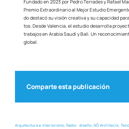
Fun­da­do en 2023 por Pedro Terra­des y Rafael Mar­t
Pre­mio Extra­or­di­na­rio al Mejor Estu­dio Emer­gen
do des­ta­có su visión crea­ti­va y su capa­ci­dad pa
tos. Des­de Valen­cia, el estu­dio desa­rro­lla pro­yec
tra­ba­jos en Ara­bia Sau­dí y Bali. Un reco­no­ci­mie
glo­bal.
Comparte esta publicación
Arqui­tec­tu­ra e inte­rio­ris­mo
,
Radio
dise­ño
,
NŌ Archi­tects
,
Ten­