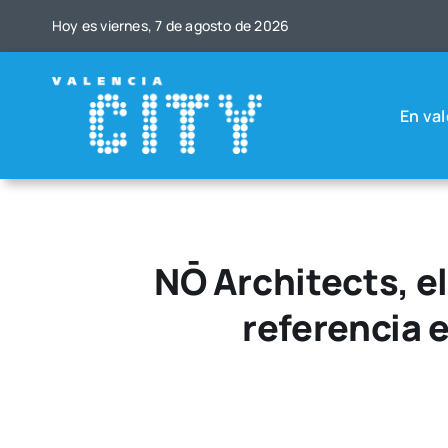
Saltar
Hoy es vier­nes, 7 de agos­to de 2026
al
contenido
En val
NŌ Architects, e
referencia 