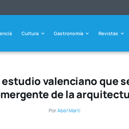
en­cià
Cul­tu­ra
Gas­tro­no­mía
Revis­tas
l estudio valenciano que 
emergente de la arquitect
Por
Abel Mar­tí