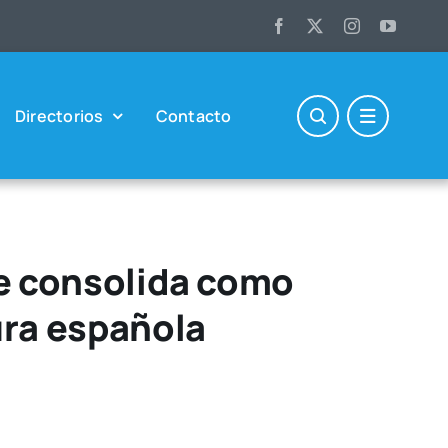
Direc­to­rios
Con­tac­to
se consolida como
ura española