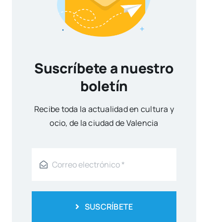
Suscríbete a nuestro
boletín
Reci­be toda la actua­li­dad en cul­tu­ra y
ocio, de la ciu­dad de Valen­cia
SUSCRÍBETE