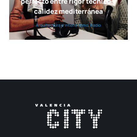
perfecto entre rigor técnico y
calidez mediterránea
Arqui­tec­tu­ra e inte­rio­ris­mo
,
Radio