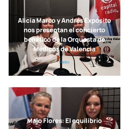
Alicia Marco y Andrés Expósito
nos presentan el concierto
benéfico de la Orquesta de
Médicos de Valencia
Radio
Majo Flores: El equilibrio