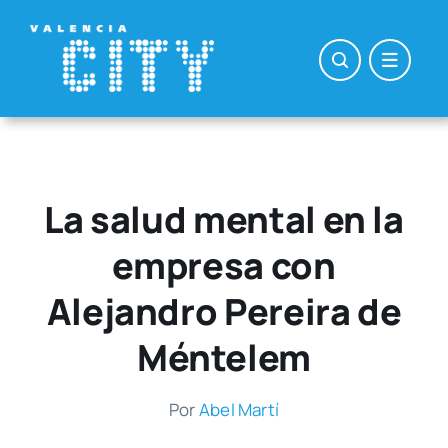
Saltar
al
contenido
La salud mental en la
empresa con
Alejandro Pereira de
Méntelem
Por
Abel Mar­tí