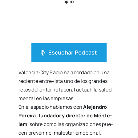
Escu­char Pod­cast
Valen­cia City Radio ha abor­da­do en una
recien­te entre­vis­ta uno de los gran­des
retos del entorno labo­ral actual: la salud
men­tal en las empre­sas.
En el espa­cio habla­mos con
Ale­jan­dro
Perei­ra, fun­da­dor y direc­tor de Mén­te­
lem
, sobre cómo las orga­ni­za­cio­nes pue­
den pre­ve­nir el males­tar emo­cio­nal.