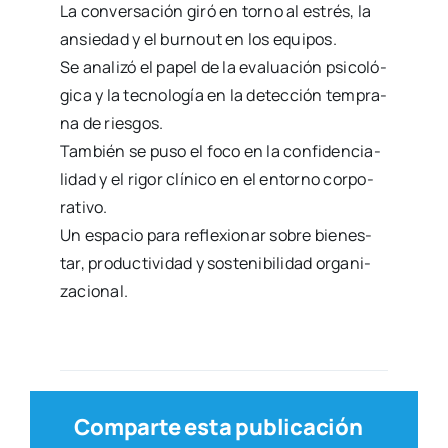
La con­ver­sa­ción giró en torno al estrés, la
ansie­dad y el bur­nout en los equi­pos.
Se ana­li­zó el papel de la eva­lua­ción psi­co­ló­
gi­ca y la tec­no­lo­gía en la detec­ción tem­pra­
na de ries­gos.
Tam­bién se puso el foco en la con­fi­den­cia­
li­dad y el rigor clí­ni­co en el entorno cor­po­
ra­ti­vo.
Un espa­cio para refle­xio­nar sobre bien­es­
tar, pro­duc­ti­vi­dad y sos­te­ni­bi­li­dad orga­ni­
za­cio­nal.
Comparte esta publicación