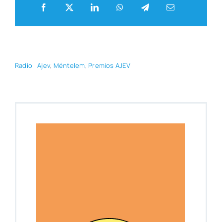
Radio
Ajev
,
Mén­te­lem
,
Pre­mios AJEV