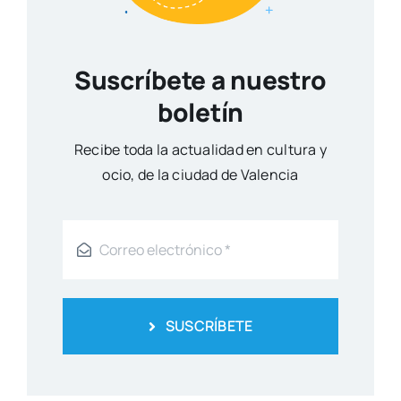
Suscríbete a nuestro
boletín
Reci­be toda la actua­li­dad en cul­tu­ra y
ocio, de la ciu­dad de Valen­cia
SUSCRÍBETE