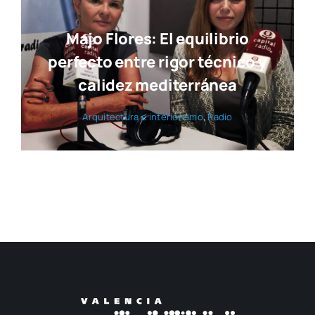
Majo Flores: El equilibrio
perfecto entre rigor técnico y
calidez mediterránea
Arqui­tec­tu­ra e inte­rio­ris­mo
,
Radio