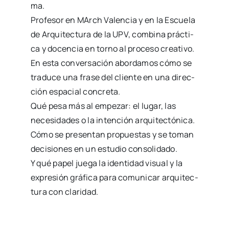
ma.
Pro­fe­sor en MArch Valen­cia y en la Escue­la
de Arqui­tec­tu­ra de la UPV, com­bi­na prác­ti­
ca y docen­cia en torno al pro­ce­so crea­ti­vo.
En esta con­ver­sa­ción abor­da­mos cómo se
tra­du­ce una fra­se del clien­te en una direc­
ción espa­cial con­cre­ta.
Qué pesa más al empe­zar: el lugar, las
nece­si­da­des o la inten­ción arqui­tec­tó­ni­ca.
Cómo se pre­sen­tan pro­pues­tas y se toman
deci­sio­nes en un estu­dio con­so­li­da­do.
Y qué papel jue­ga la iden­ti­dad visual y la
expre­sión grá­fi­ca para comu­ni­car arqui­tec­
tu­ra con cla­ri­dad.