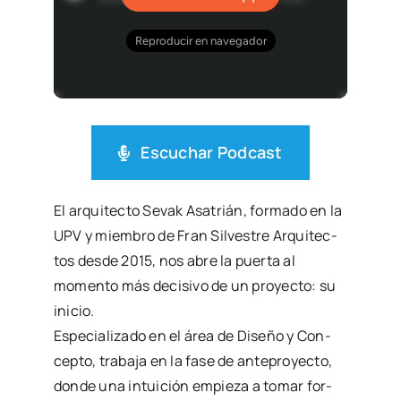
Escu­char Pod­cast
El arqui­tec­to Sevak Asa­trián, for­ma­do en la
UPV y miem­bro de
Fran Sil­ves­tre Arqui­tec­
tos
des­de 2015, nos abre la puer­ta al
momen­to más deci­si­vo de un pro­yec­to: su
ini­cio.
Espe­cia­li­za­do en el área de Dise­ño y Con­
cep­to, tra­ba­ja en la fase de ante­pro­yec­to,
don­de una intui­ción empie­za a tomar for­