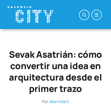
Saltar
al
contenido
Sevak Asatrián: cómo
convertir una idea en
arquitectura desde el
primer trazo
Por
Abel Mar­tí