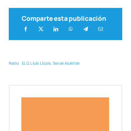
Comparte esta publicación
Radio
ELO
,
Lluís Llo­pis
,
Sevak Asa­trián