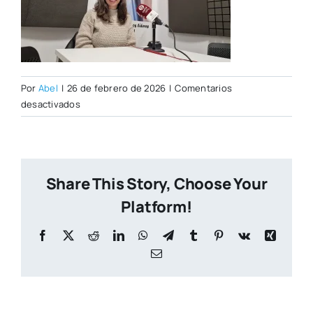
Por
Abel
|
26 de febrero de 2026
|
Comentarios
en
desactivados
Marina
Rodrigo
Share This Story, Choose Your
Platform!
Facebook
X
Reddit
LinkedIn
WhatsApp
Telegram
Tumblr
Pinterest
Vk
Xing
Correo
electrónico