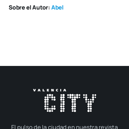
Sobre el Autor:
Abel
El pul­so de la ciu­dad en nues­tra revis­ta