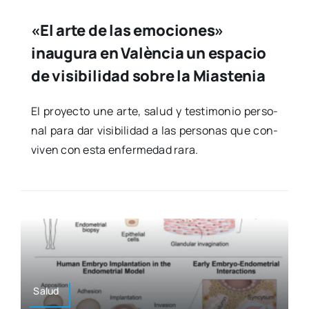
«El arte de las emociones»
inaugura en València un espacio
de visibilidad sobre la Miastenia
El pro­yec­to une arte, salud y tes­ti­mo­nio per­so­
nal para dar visi­bi­li­dad a las per­so­nas que con­
vi­ven con esta enfer­me­dad rara.
Salud