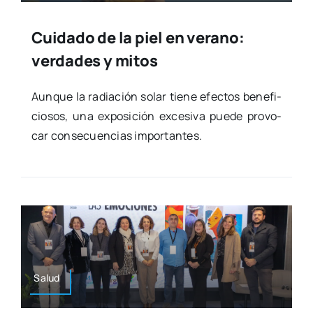
Cuidado de la piel en verano:
verdades y mitos
Aun­que la radia­ción solar tie­ne efec­tos bene­fi­
cio­sos, una expo­si­ción exce­si­va pue­de pro­vo­
car con­se­cuen­cias impor­tan­tes.
Salud