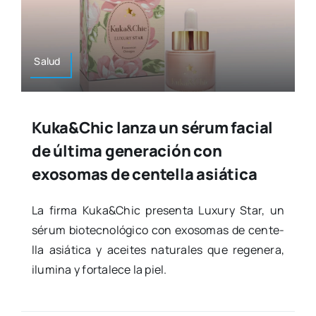
Salud
Kuka&Chic lanza un sérum facial
de última generación con
exosomas de centella asiática
La fir­ma Kuka&Chic pre­sen­ta Luxury Star, un
sérum bio­tec­no­ló­gi­co con exoso­mas de cen­te­
lla asiá­ti­ca y acei­tes natu­ra­les que rege­ne­ra,
ilu­mi­na y for­ta­le­ce la piel.