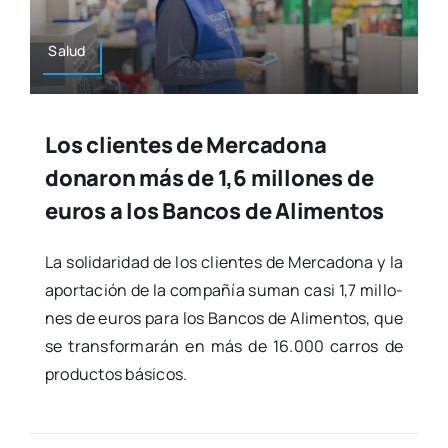
Salud
Los clientes de Mercadona
donaron más de 1,6 millones de
euros a los Bancos de Alimentos
La soli­da­ri­dad de los clien­tes de Mer­ca­do­na y la
apor­ta­ción de la com­pa­ñía suman casi 1,7 millo­
nes de euros para los Ban­cos de Ali­men­tos, que
se trans­for­ma­rán en más de 16.000 carros de
pro­duc­tos bási­cos.