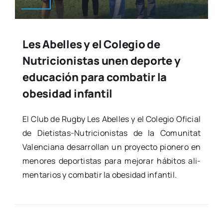
Les Abelles y el Colegio de
Nutricionistas unen deporte y
educación para combatir la
obesidad infantil
El Club de Rugby Les Abe­lles y el Cole­gio Ofi­cial
de Die­­ti­s­­tas-Nutri­­cio­­ni­s­­tas de la Comu­ni­tat
Valen­cia­na desa­rro­llan un pro­yec­to pio­ne­ro en
meno­res depor­tis­tas para mejo­rar hábi­tos ali­
men­ta­rios y com­ba­tir la obe­si­dad infan­til.