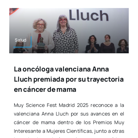
Salud
La oncóloga valenciana Anna
Lluch premiada por su trayectoria
en cáncer de mama
Muy Scien­ce Fest Madrid 2025 reco­no­ce a la
valen­cia­na Anna Lluch por sus avan­ces en el
cán­cer de mama den­tro de los Pre­mios Muy
Intere­san­te a Muje­res Cien­tí­fi­cas, jun­to a otras