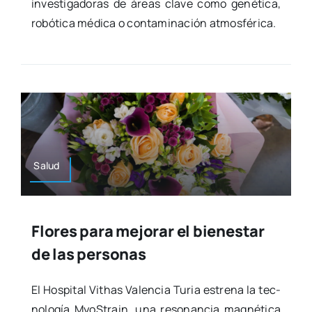
inves­ti­ga­do­ras de áreas cla­ve como gené­ti­ca,
robó­ti­ca médi­ca o con­ta­mi­na­ción atmos­fé­ri­ca.
Salud
Flores para mejorar el bienestar
de las personas
El Hos­pi­tal Vithas Valen­cia Turia estre­na la tec­
no­lo­gía MyoS­train, una reso­nan­cia mag­né­ti­ca