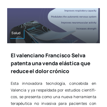
Salud
El valenciano Francisco Selva
patenta una venda elástica que
reduce el dolor crónico
Esta inno­va­do­ra tec­no­lo­gía, con­ce­bi­da en
Valen­cia y ya res­pal­da­da por estu­dios cien­tí­fi­
cos, se pre­sen­ta como una nue­va herra­mien­ta
tera­péu­ti­ca no inva­si­va para pacien­tes con