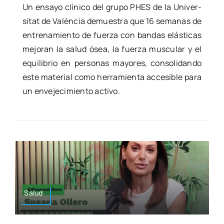
Un ensa­yo clí­ni­co del gru­po PHES de la Uni­ver­
si­tat de Valèn­cia demues­tra que 16 sema­nas de
entre­na­mien­to de fuer­za con ban­das elás­ti­cas
mejo­ran la salud ósea, la fuer­za mus­cu­lar y el
equi­li­brio en per­so­nas mayo­res, con­so­li­dan­do
este mate­rial como herra­mien­ta acce­si­ble para
un enve­je­ci­mien­to acti­vo.
Salud