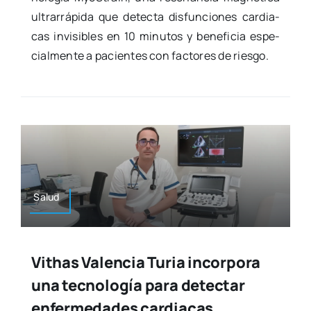
ultra­rrá­pi­da que detec­ta dis­fun­cio­nes car­dia­
cas invi­si­bles en 10 minu­tos y bene­fi­cia espe­
cial­men­te a pacien­tes con fac­to­res de ries­go.
Salud
Vithas Valencia Turia incorpora
una tecnología para detectar
enfermedades cardiacas