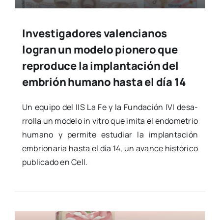
Investigadores valencianos
logran un modelo pionero que
reproduce la implantación del
embrión humano hasta el día 14
Un equi­po del IIS La Fe y la Fun­da­ción IVI desa­
rro­lla un mode­lo in vitro que imi­ta el endo­me­trio
humano y per­mi­te estu­diar la implan­ta­ción
embrio­na­ria has­ta el día 14, un avan­ce his­tó­ri­co
publi­ca­do en Cell.