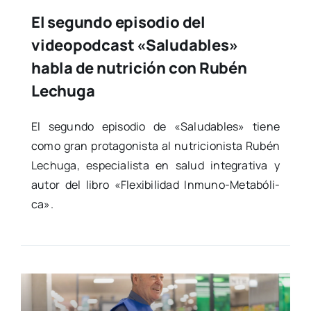
El segundo episodio del
videopodcast «Saludables»
habla de nutrición con Rubén
Lechuga
El segun­do epi­so­dio de «Salu­da­bles» tie­ne
como gran pro­ta­go­nis­ta al nutri­cio­nis­ta Rubén
Lechu­ga, espe­cia­lis­ta en salud inte­gra­ti­va y
autor del libro «Fle­xi­bi­li­dad Inmuno-Meta­­bó­­li­­
ca».