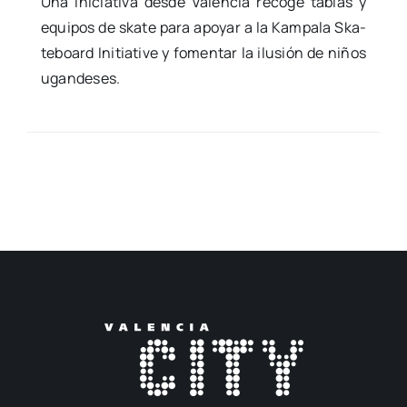
Una ini­cia­ti­va des­de Valen­cia reco­ge tablas y
equi­pos de ska­te para apo­yar a la Kam­pa­la Ska­
te­board Initia­ti­ve y fomen­tar la ilu­sión de niños
ugan­de­ses.