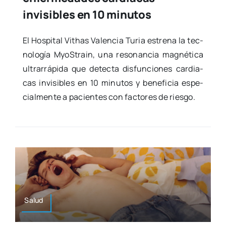
invisibles en 10 minutos
El Hos­pi­tal Vithas Valen­cia Turia estre­na la tec­
no­lo­gía MyoS­train, una reso­nan­cia mag­né­ti­ca
ultra­rrá­pi­da que detec­ta dis­fun­cio­nes car­dia­
cas invi­si­bles en 10 minu­tos y bene­fi­cia espe­
cial­men­te a pacien­tes con fac­to­res de ries­go.
Salud