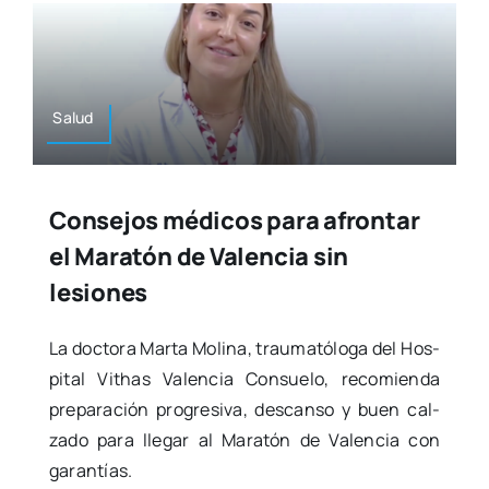
Salud
Consejos médicos para afrontar
el Maratón de Valencia sin
lesiones
La doc­to­ra Mar­ta Moli­na, trau­ma­tó­lo­ga del Hos­
pi­tal Vithas Valen­cia Con­sue­lo, reco­mien­da
pre­pa­ra­ción pro­gre­si­va, des­can­so y buen cal­
za­do para lle­gar al Mara­tón de Valen­cia con
garan­tías.