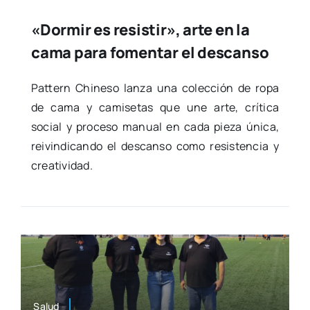
«Dormir es resistir», arte en la
cama para fomentar el descanso
Pat­tern Chi­ne­so lan­za una colec­ción de ropa
de cama y cami­se­tas que une arte, crí­ti­ca
social y pro­ce­so manual en cada pie­za úni­ca,
rei­vin­di­can­do el des­can­so como resis­ten­cia y
crea­ti­vi­dad.
Salud