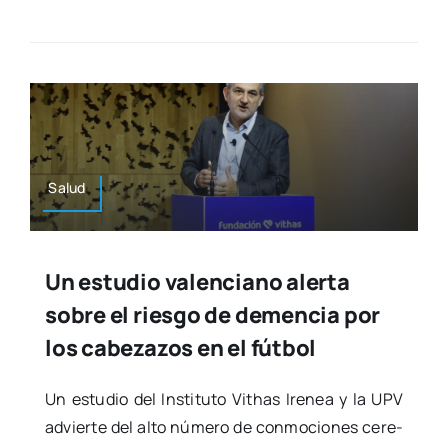
Salud
Un estudio valenciano alerta
sobre el riesgo de demencia por
los cabezazos en el fútbol
Un estu­dio del Ins­ti­tu­to Vithas Ire­nea y la UPV
advier­te del alto núme­ro de con­mo­cio­nes cere­