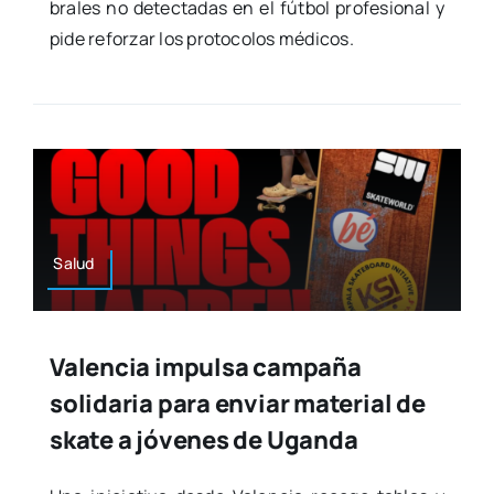
bra­les no detec­ta­das en el fút­bol pro­fe­sio­nal y
pide refor­zar los pro­to­co­los médi­cos.
Salud
Valencia impulsa campaña
solidaria para enviar material de
skate a jóvenes de Uganda