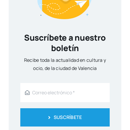
Suscríbete a nuestro
boletín
Reci­be toda la actua­li­dad en cul­tu­ra y
ocio, de la ciu­dad de Valen­cia
SUSCRÍBETE