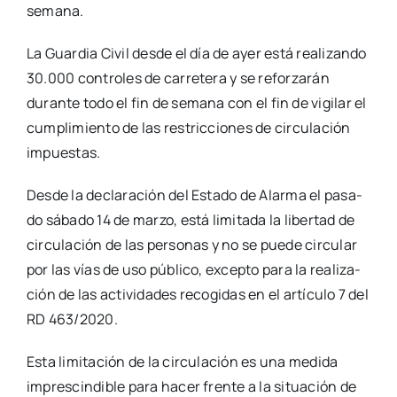
sema­na.
La Guar­dia Civil des­de el día de ayer está rea­li­zan­do
30.000 con­tro­les de carre­te­ra y se refor­za­rán
duran­te todo el fin de sema­na con el fin de vigi­lar el
cum­pli­mien­to de las res­tric­cio­nes de cir­cu­la­ción
impues­tas.
Des­de la decla­ra­ción del Esta­do de Alar­ma el pasa­
do sába­do 14 de mar­zo, está limi­ta­da la liber­tad de
cir­cu­la­ción de las per­so­nas y no se pue­de cir­cu­lar
por las vías de uso públi­co, excep­to para la rea­li­za­
ción de las acti­vi­da­des reco­gi­das en el artícu­lo 7 del
RD 463/2020.
Esta limi­ta­ción de la cir­cu­la­ción es una medi­da
impres­cin­di­ble para hacer fren­te a la situa­ción de