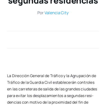
segundas residencias
Por
Valen­cia City
La Direc­ción Gene­ral de Trá­fi­co y la Agru­pa­ción de
Trá­fi­co de la Guar­dia Civil esta­ble­ce­rán con­tro­les
en las carre­te­ras de sali­da de las gran­des ciu­da­des
para evi­tar los des­pla­za­mien­tos a segun­das resi­
den­cias con moti­vo de la pro­xi­mi­dad del fin de