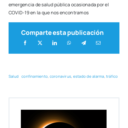
emer­gen­cia de salud públi­ca oca­sio­na­da por el
COVID-19 en la que nos encon­tra­mos
Comparte esta publicación
Salud
con­fi­na­mien­to
,
coro­na­vi­rus
,
esta­do de alar­ma
,
trá­fi­co