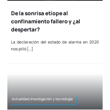
De la sonrisa etíope al
confinamiento fallero y ¿al
despertar?
La decla­ra­ción del esta­do de alar­ma en 2020
nos pilló […]
Actualidad,Investigación y tec­no­lo­gía