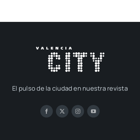
El pul­so de la ciu­dad en nues­tra revis­ta