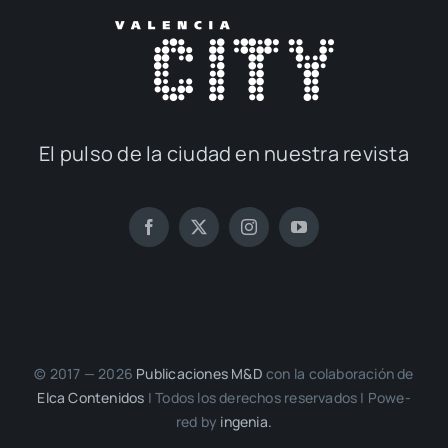
El pul­so de la ciu­dad en nues­tra revis­ta
© 2017 — 2026
Publi­ca­cio­nes M&D
con la cola­bo­ra­ción de
Elca Con­te­ni­dos
| Todos los dere­chos reser­va­dos | Powe­
red by
inge­nia.