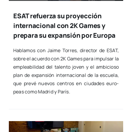
ESAT refuerza su proyección
internacional con 2K Games y
prepara su expansión por Europa
Habla­mos con Jai­me Torres, direc­tor de ESAT,
sobre el acuer­do con 2K Games para impul­sar la
emplea­bi­li­dad del talen­to joven y el ambi­cio­so
plan de expan­sión inter­na­cio­nal de la escue­la,
que pre­vé nue­vos cen­tros en ciu­da­des euro­
peas como Madrid y París.