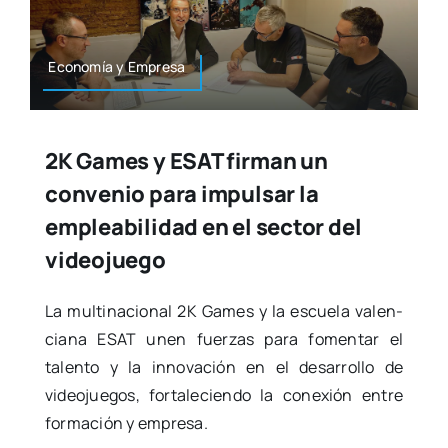
Eco­no­mía y Empre­sa
2K Games y ESAT firman un
convenio para impulsar la
empleabilidad en el sector del
videojuego
La mul­ti­na­cio­nal 2K Games y la escue­la valen­
cia­na ESAT unen fuer­zas para fomen­tar el
talen­to y la inno­va­ción en el desa­rro­llo de
video­jue­gos, for­ta­le­cien­do la cone­xión entre
for­ma­ción y empre­sa.