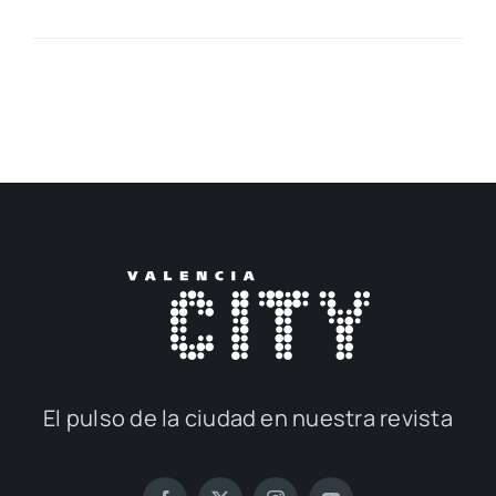
El pul­so de la ciu­dad en nues­tra revis­ta