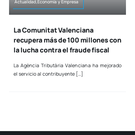
Actualidad,Economía y Empre­sa
La Comunitat Valenciana
recupera más de 100 millones con
la lucha contra el fraude fiscal
La Agèn­cia Tri­bu­tà­ria Valen­cia­na ha mejo­ra­do
el ser­vi­cio al con­tri­bu­yen­te […]