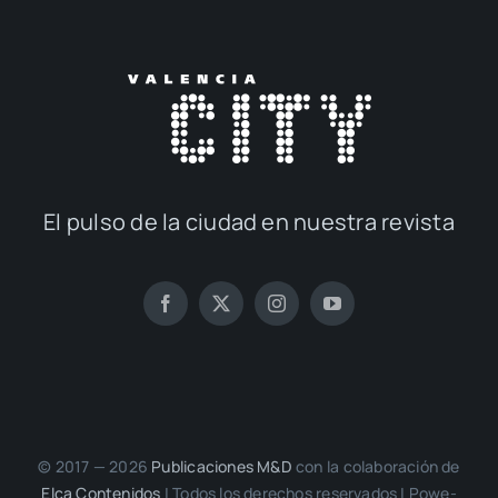
El pul­so de la ciu­dad en nues­tra revis­ta
© 2017 — 2026
Publi­ca­cio­nes M&D
con la cola­bo­ra­ción de
Elca Con­te­ni­dos
| Todos los dere­chos reser­va­dos | Powe­