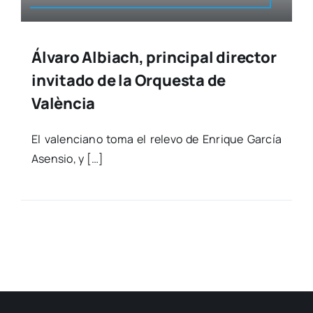
Álvaro Albiach, principal director
invitado de la Orquesta de
València
El valen­ciano toma el rele­vo de Enri­que Gar­cía
Asen­sio, y […]