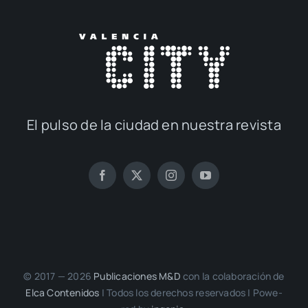
El pul­so de la ciu­dad en nues­tra revis­ta
© 2017 — 2026
Publi­ca­cio­nes M&D
con la cola­bo­ra­ción de
Elca Con­te­ni­dos
| Todos los dere­chos reser­va­dos | Powe­