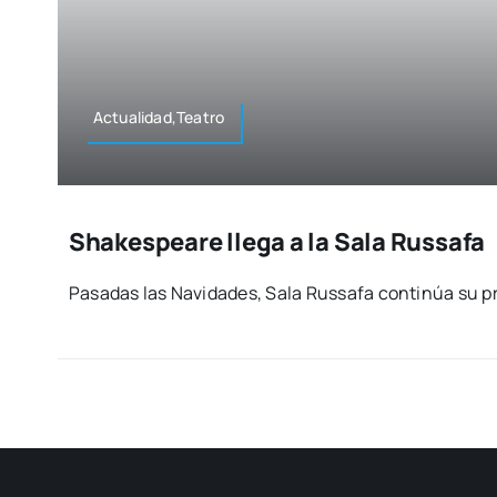
Actualidad,Teatro
Shakespeare llega a la Sala Russafa
Pasa­das las Navi­da­des, Sala Rus­sa­fa con­ti­núa su pr