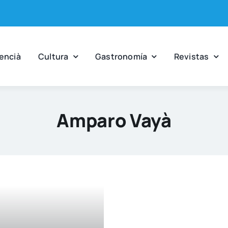
en­cià
Cul­tu­ra
Gas­tro­no­mía
Revis­tas
Amparo Vayà