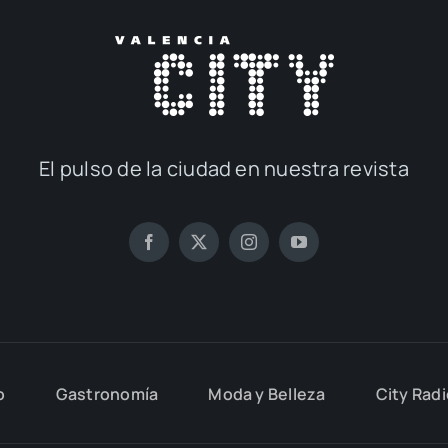
El pul­so de la ciu­dad en nues­tra revis­ta
o
Gas­tro­no­mía
Moda y Belle­za
City Rad