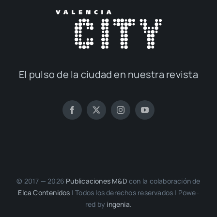
El pul­so de la ciu­dad en nues­tra revis­ta
© 2017 — 2026
Publi­ca­cio­nes M&D
con la cola­bo­ra­ción de
Elca Con­te­ni­dos
| Todos los dere­chos reser­va­dos | Powe­
red by
inge­nia.