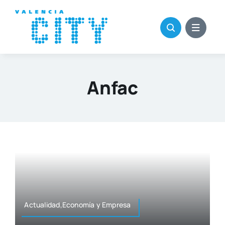
Saltar
al
contenido
Anfac
Actualidad,Economía y Empre­sa