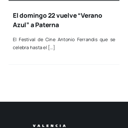
El domingo 22 vuelve “Verano
Azul” a Paterna
El Fes­ti­val de Cine Anto­nio Ferran­dis que se
cele­bra has­ta el […]