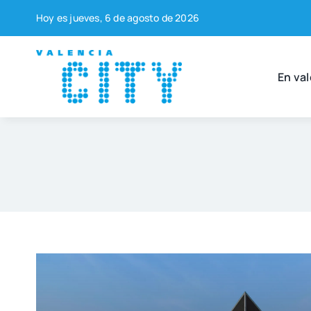
Saltar
Hoy es jue­ves, 6 de agos­to de 2026
al
contenido
En val