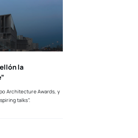
llón la
e”
po Archi­tec­tu­re Awards, y
­pi­ring talks”.