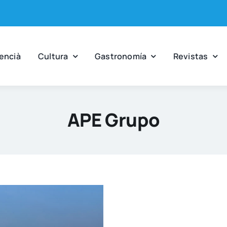
en­cià
Cul­tu­ra
Gas­tro­no­mía
Revis­tas
APE Grupo