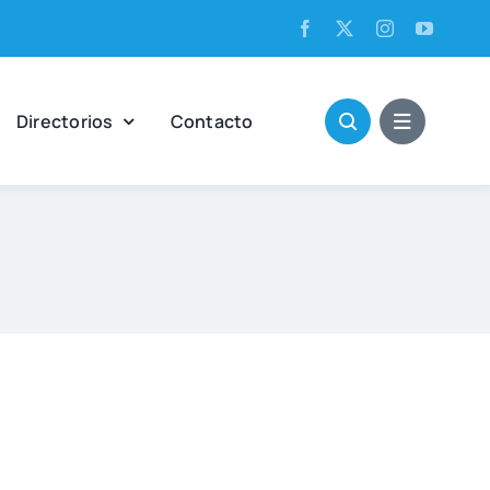
Direc­to­rios
Con­tac­to