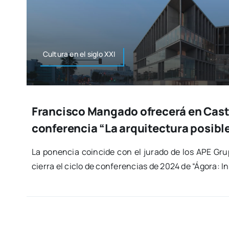
Cul­tu­ra en el siglo XXI
Francisco Mangado ofrecerá en Caste
conferencia “La arquitectura posibl
La ponen­cia coin­ci­de con el jura­do de los APE Gru­
cie­rra el ciclo de con­fe­ren­cias de 2024 de “Ágo­ra: Ins