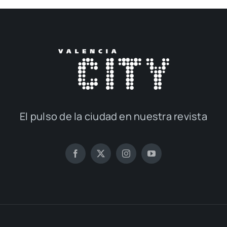
El pul­so de la ciu­dad en nues­tra revis­ta