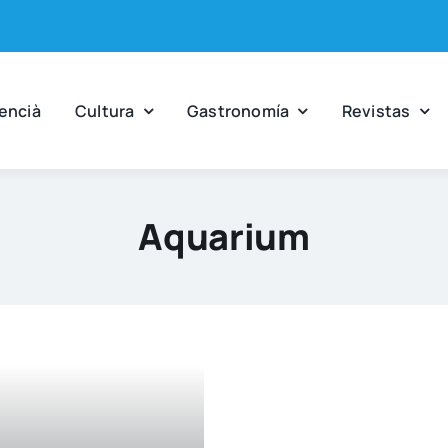
en­cià
Cul­tu­ra
Gas­tro­no­mía
Revis­tas
Aquarium