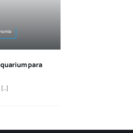
onomía
Aquarium para
 […]