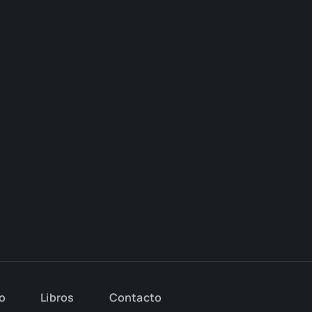
io
Libros
Con­tac­to