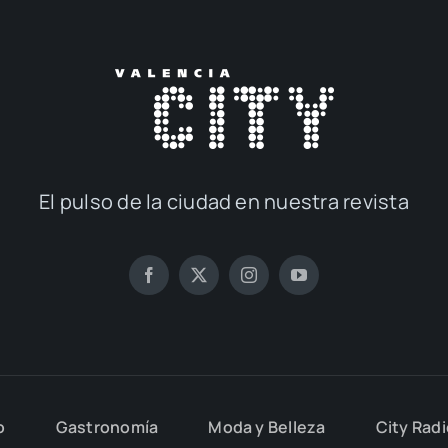
El pul­so de la ciu­dad en nues­tra revis­ta
o
Gas­tro­no­mía
Moda y Belle­za
City Rad