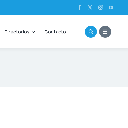
Direc­to­rios
Con­tac­to