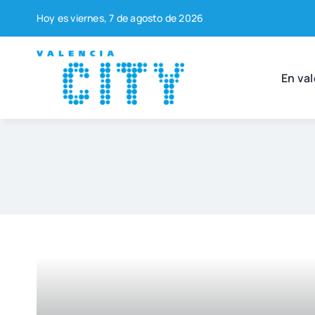
Saltar
Hoy es vier­nes, 7 de agos­to de 2026
al
contenido
En val