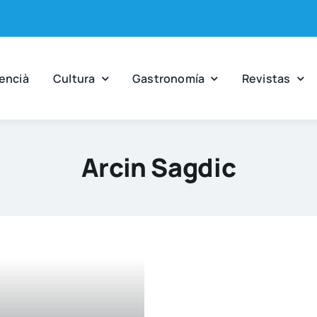
en­cià
Cul­tu­ra
Gas­tro­no­mía
Revis­tas
Arcin Sagdic