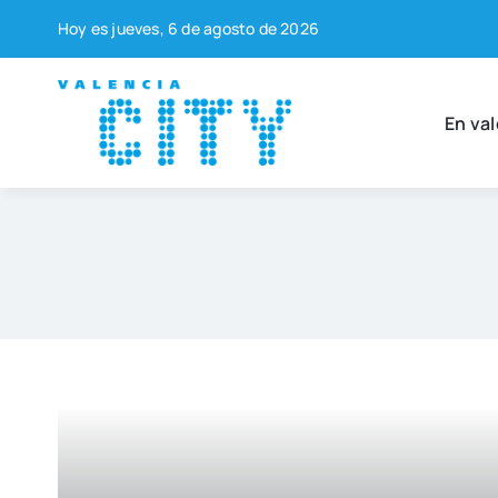
Saltar
Hoy es jue­ves, 6 de agos­to de 2026
al
contenido
En val