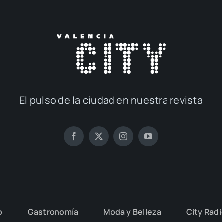
El pul­so de la ciu­dad en nues­tra revis­ta
o
Gas­tro­no­mía
Moda y Belle­za
City Rad