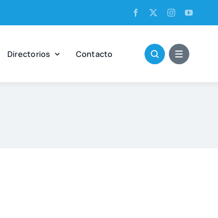
Direc­to­rios
Con­tac­to