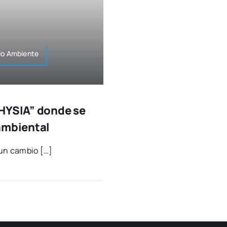
io Ambien­te
PHYSIA” donde se
ambiental
un cam­bio […]