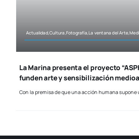
Actualidad,Cultura,Fotografía,La ven­ta­na del Arte,Med
La Marina presenta el proyecto “AS
funden arte y sensibilización medio
Con la pre­mi­sa de que una acción huma­na supo­ne 