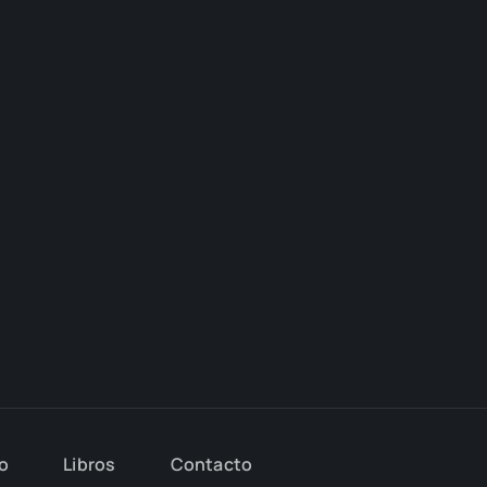
io
Libros
Con­tac­to