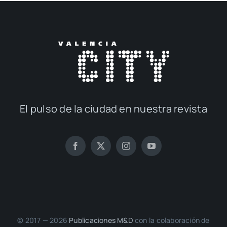
El pul­so de la ciu­dad en nues­tra revis­ta
© 2017 — 2026
Publi­ca­cio­nes M&D
con la cola­bo­ra­ción de