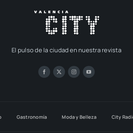
El pul­so de la ciu­dad en nues­tra revis­ta
o
Gas­tro­no­mía
Moda y Belle­za
City Rad