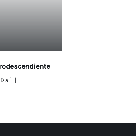
Afrodescendiente
l Día […]