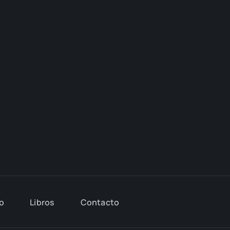
io
Libros
Con­tac­to