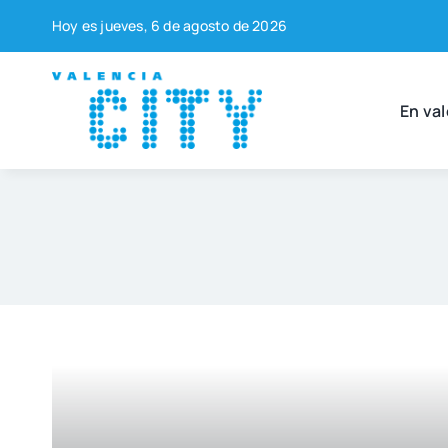
Saltar
Hoy es jue­ves, 6 de agos­to de 2026
al
contenido
En val