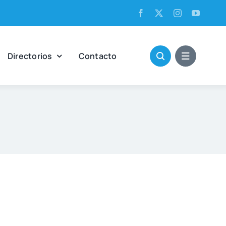
Direc­to­rios
Con­tac­to