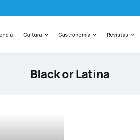
en­cià
Cul­tu­ra
Gas­tro­no­mía
Revis­tas
Black or Latina