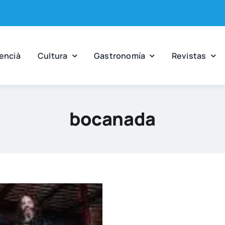
en­cià
Cul­tu­ra
Gas­tro­no­mía
Revis­tas
bocanada