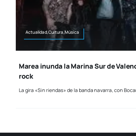
Actualidad,Cultura,Música
Marea inunda la Marina Sur de Valenc
rock
La gira «Sin rien­das» de la ban­da nava­rra, con Boca