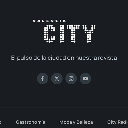
El pul­so de la ciu­dad en nues­tra revis­ta
o
Gas­tro­no­mía
Moda y Belle­za
City Rad