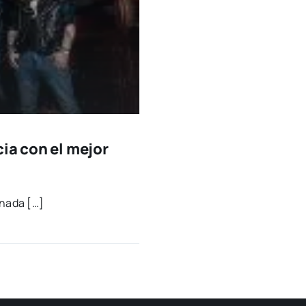
ia con el mejor
­na­da […]