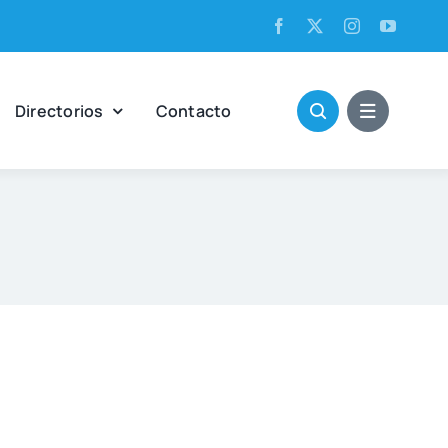
Direc­to­rios
Con­tac­to