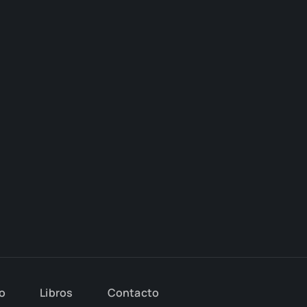
io
Libros
Con­tac­to