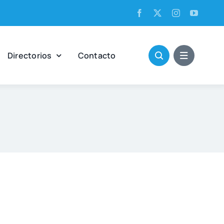
Direc­to­rios
Con­tac­to