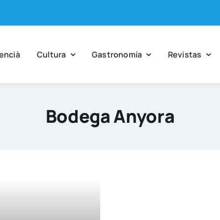
en­cià
Cul­tu­ra
Gas­tro­no­mía
Revis­tas
Bodega Anyora