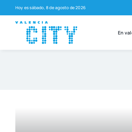
Saltar
Hoy es sába­do, 8 de agos­to de 2026
al
contenido
En val