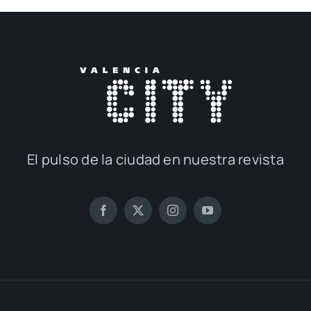
El pul­so de la ciu­dad en nues­tra revis­ta