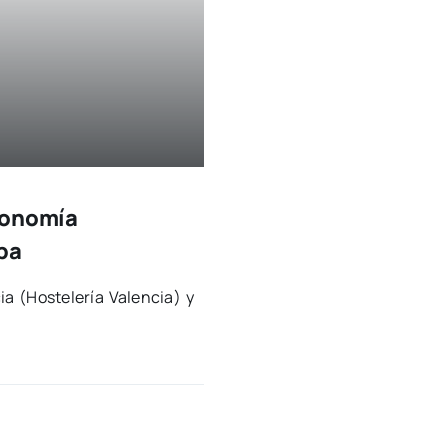
ronomía
apa
ia (Hos­te­le­ría Valen­cia) y