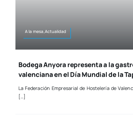
A la mesa,Actualidad
Bodega Anyora representa a la gast
valenciana en el Día Mundial de la T
La Fede­ra­ción Empre­sa­rial de Hos­te­le­ría de Valen­c
[…]