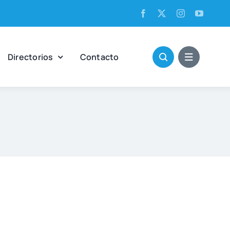
Direc­to­rios
Con­tac­to