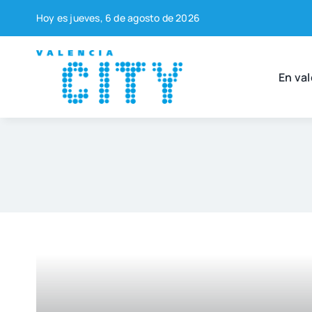
Saltar
Hoy es jue­ves, 6 de agos­to de 2026
al
contenido
En val