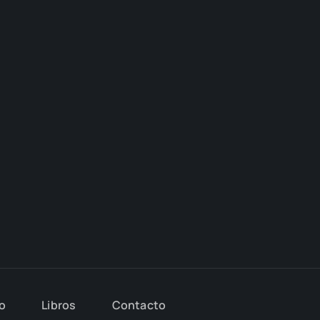
io
Libros
Con­tac­to