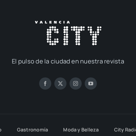
El pul­so de la ciu­dad en nues­tra revis­ta
o
Gas­tro­no­mía
Moda y Belle­za
City Rad