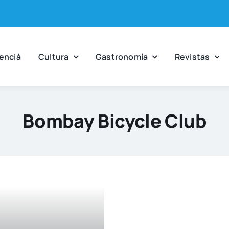
en­cià
Cul­tu­ra
Gas­tro­no­mía
Revis­tas
Bombay Bicycle Club