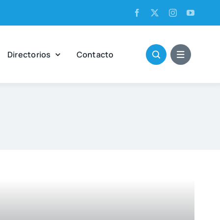
Direc­to­rios
Con­tac­to