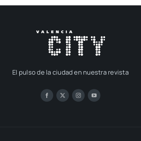
El pul­so de la ciu­dad en nues­tra revis­ta