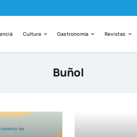
en­cià
Cul­tu­ra
Gas­tro­no­mía
Revis­tas
Buñol