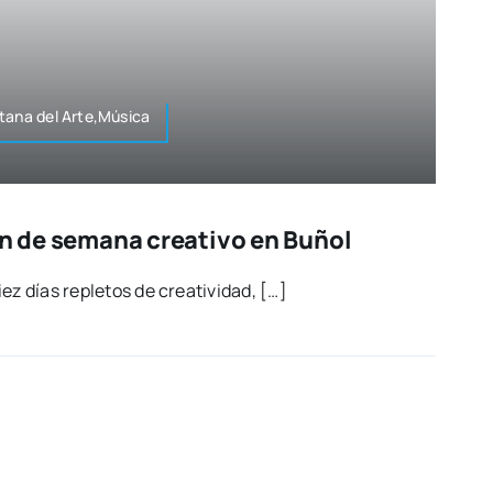
ta­na del Arte,Música
fin de semana creativo en Buñol
z días reple­tos de crea­ti­vi­dad, […]