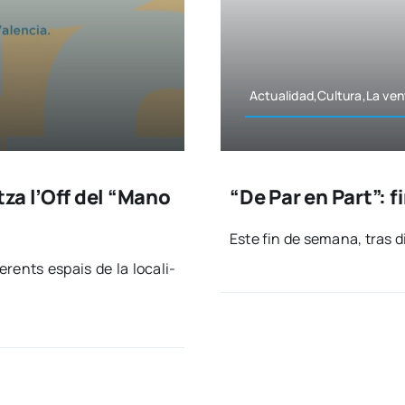
Actualidad,Cultura,La ven­
tza l’Off del “Mano
“De Par en Part”: 
Este fin de sema­na, tras die
fe­rents espais de la loca­li­