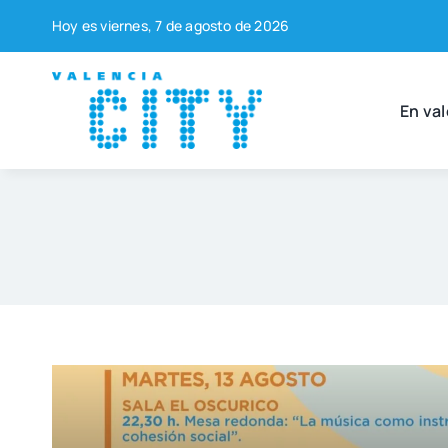
Saltar
Hoy es vier­nes, 7 de agos­to de 2026
al
contenido
En val