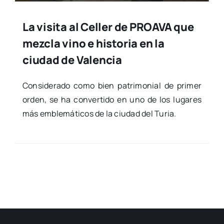
La visita al Celler de PROAVA que
mezcla vino e historia en la
ciudad de Valencia
Con­si­de­ra­do como bien patri­mo­nial de pri­mer
orden, se ha con­ver­ti­do en uno de los luga­res
más emble­má­ti­cos de la ciu­dad del Turia.