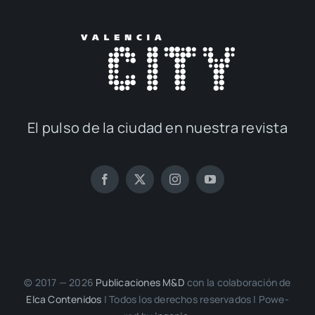
El pul­so de la ciu­dad en nues­tra revis­ta
© 2017 — 2026
Publi­ca­cio­nes M&D
con la cola­bo­ra­ción de
Elca Con­te­ni­dos
| Todos los dere­chos reser­va­dos | Powe­