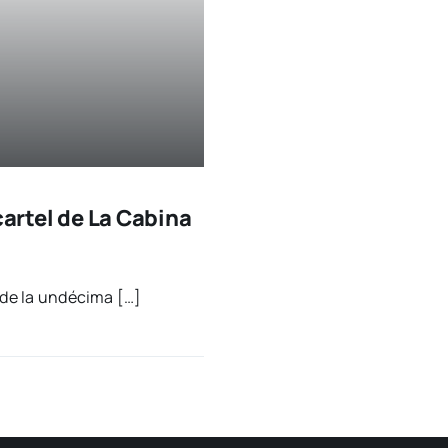
cartel de La Cabina
 de la undé­ci­ma […]