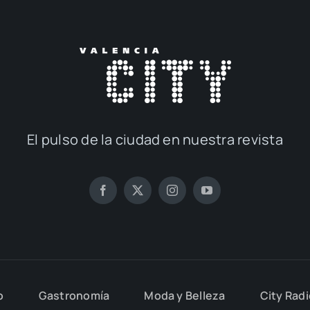
El pul­so de la ciu­dad en nues­tra revis­ta
o
Gas­tro­no­mía
Moda y Belle­za
City Rad