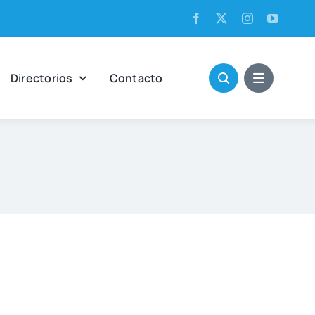
Direc­to­rios
Con­tac­to