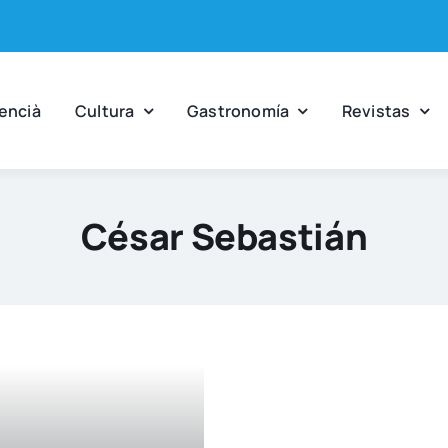
en­cià
Cul­tu­ra
Gas­tro­no­mía
Revis­tas
César Sebastián