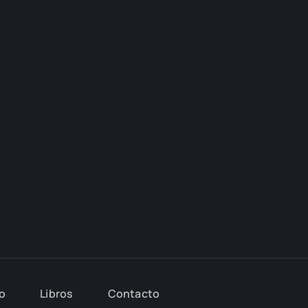
io
Libros
Con­tac­to