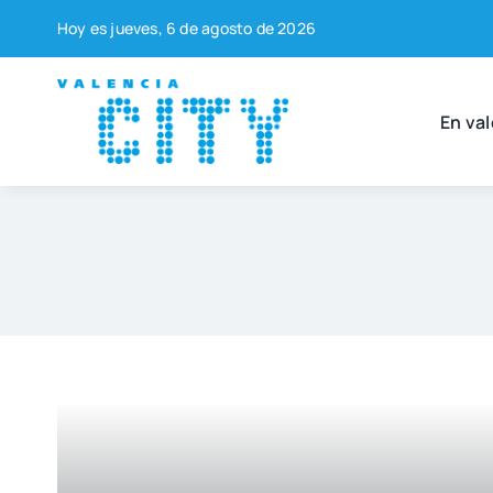
Saltar
Hoy es jue­ves, 6 de agos­to de 2026
al
contenido
En val