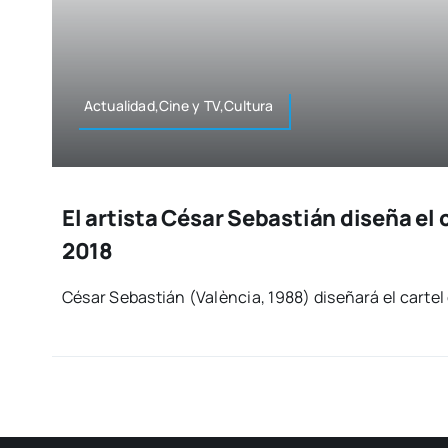
Actualidad,Cine y TV,Cultura
El artista César Sebastián diseña el 
2018
César Sebas­tián (Valèn­cia, 1988) dise­ña­rá el car­tel