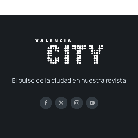
El pul­so de la ciu­dad en nues­tra revis­ta