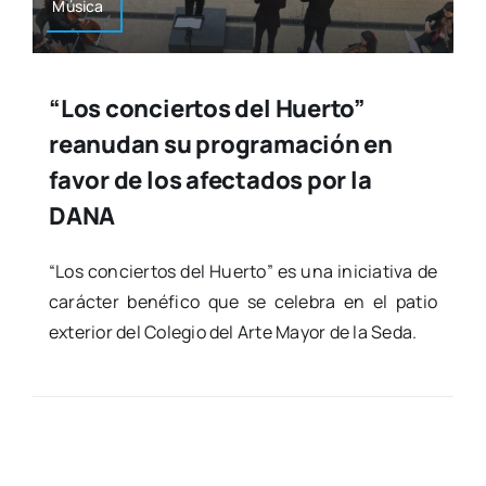
Músi­ca
“Los conciertos del Huerto”
reanudan su programación en
favor de los afectados por la
DANA
“Los con­cier­tos del Huer­to” es una ini­cia­ti­va de
carác­ter bené­fi­co que se cele­bra en el patio
exte­rior del Cole­gio del Arte Mayor de la Seda.