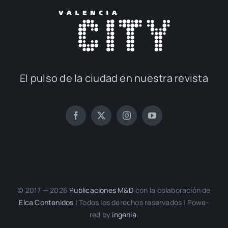
El pul­so de la ciu­dad en nues­tra revis­ta
© 2017 — 2026
Publi­ca­cio­nes M&D
con la cola­bo­ra­ción de
Elca Con­te­ni­dos
| Todos los dere­chos reser­va­dos | Powe­
red by
inge­nia.