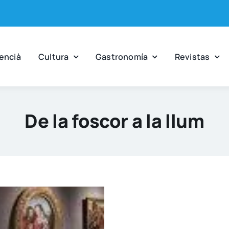
en­cià
Cul­tu­ra
Gas­tro­no­mía
Revis­tas
De la foscor a la llum