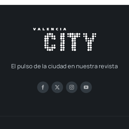
El pul­so de la ciu­dad en nues­tra revis­ta