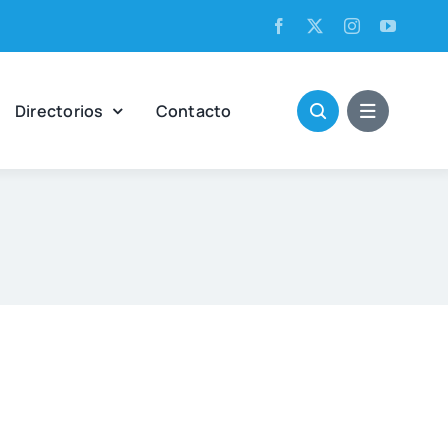
Direc­to­rios
Con­tac­to