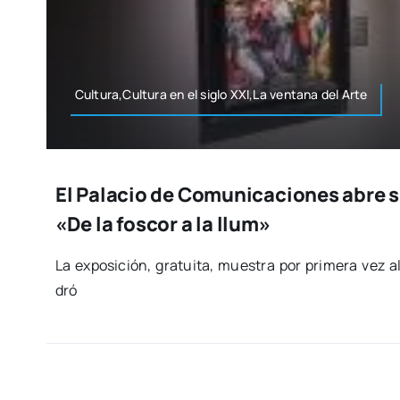
Cultura,Cultura en el siglo XXI,La ven­ta­na del Arte
El Palacio de Comunicaciones abre 
«De la foscor a la llum»
La expo­si­ción, gra­tui­ta, mues­tra por pri­me­ra vez a
dró