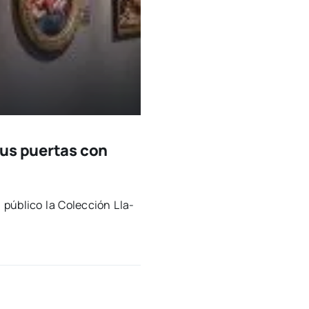
sus puertas con
l públi­co la Colec­ción Lla­