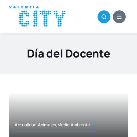
Saltar
al
contenido
Día del Docente
Actualidad,Animales,Medio Ambien­te