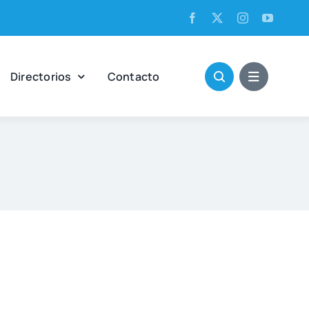
Direc­to­rios
Con­tac­to