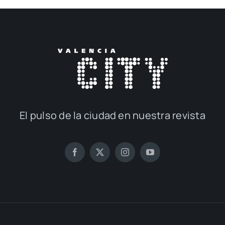
El pul­so de la ciu­dad en nues­tra revis­ta