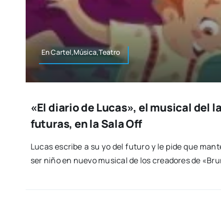
En Cartel,Música,Teatro
«El diario de Lucas», el musical del 
futuras, en la Sala Off
Lucas escri­be a su yo del futu­ro y le pide que man­te
ser niño en nue­vo musi­cal de los crea­do­res de «B