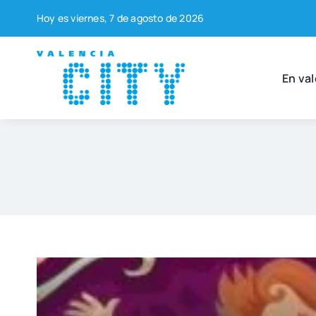
Saltar
Hoy es vier­nes, 7 de agos­to de 2026
al
contenido
En val