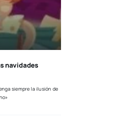
las navidades
n­ga siem­pre la ilu­sión de
runo»