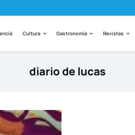
en­cià
Cul­tu­ra
Gas­tro­no­mía
Revis­tas
diario de lucas