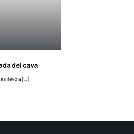
ada del cava
s lle­vó a […]