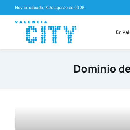
Saltar
Hoy es sába­do, 8 de agos­to de 2026
al
contenido
En val
Dominio de