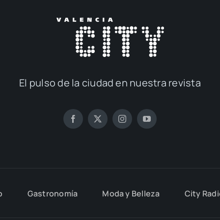
El pul­so de la ciu­dad en nues­tra revis­ta
o
Gas­tro­no­mía
Moda y Belle­za
City Rad