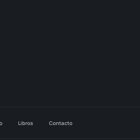
io
Libros
Con­tac­to