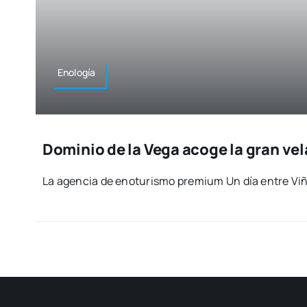
Eno­lo­gía
Dominio de la Vega acoge la gran vel
La agen­cia de enotu­ris­mo pre­mium Un día entre Viña