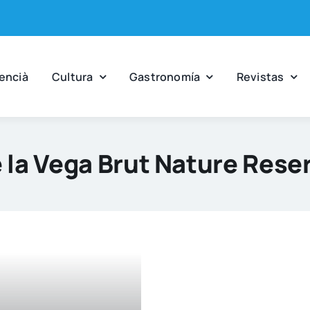
en­cià
Cul­tu­ra
Gas­tro­no­mía
Revis­tas
 la Vega Brut Nature Reser