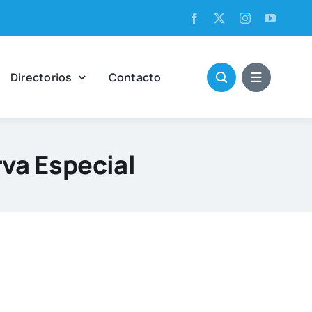
Direc­to­rios
Con­tac­to
va Especial