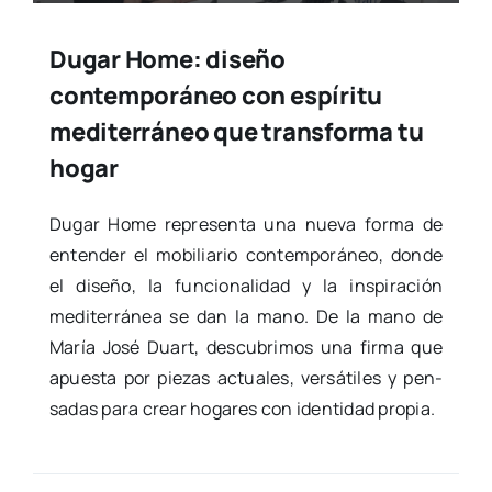
Dugar Home: diseño
contemporáneo con espíritu
mediterráneo que transforma tu
hogar
Dugar Home repre­sen­ta una nue­va for­ma de
enten­der el mobi­lia­rio con­tem­po­rá­neo, don­de
el dise­ño, la fun­cio­na­li­dad y la ins­pi­ra­ción
medi­te­rrá­nea se dan la mano. De la mano de
María José Duart, des­cu­bri­mos una fir­ma que
apues­ta por pie­zas actua­les, ver­sá­ti­les y pen­
sa­das para crear hoga­res con iden­ti­dad pro­pia.