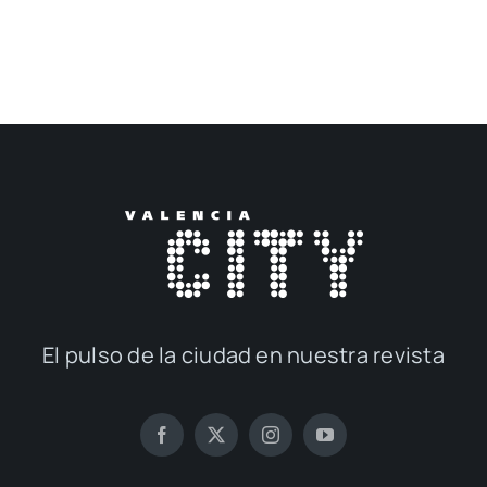
El pul­so de la ciu­dad en nues­tra revis­ta