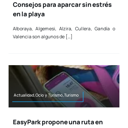
Consejos para aparcar sin estrés
en la playa
Albo­ra­ya, Alge­me­si, Alzi­ra, Culle­ra, Gan­día o
Valen­cia son algu­nos de […]
Actualidad,Ocio y Turismo,Turismo
EasyPark propone una ruta en