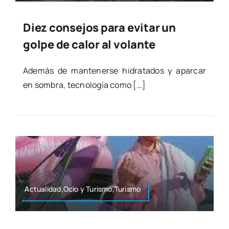
Diez consejos para evitar un
golpe de calor al volante
Ade­más de man­te­ner­se hidra­ta­dos y apar­car
en som­bra, tec­no­lo­gía como […]
Actualidad,Ocio y Turismo,Turismo