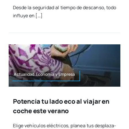
Des­de la segu­ri­dad al tiem­po de des­can­so, todo
influ­ye en […]
Actualidad,Economía y Empre­sa
Potencia tu lado eco al viajar en
coche este verano
Eli­ge vehícu­los eléc­tri­cos, pla­nea tus des­pla­za­