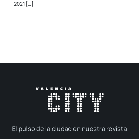
2021 […]
El pul­so de la ciu­dad en nues­tra revis­ta