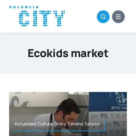
Saltar
al
contenido
Ecokids market
Actualidad,Cultura,Ocio y Turismo,Turismo