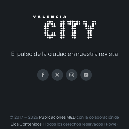
El pul­so de la ciu­dad en nues­tra revis­ta
© 2017 — 2026
Publi­ca­cio­nes M&D
con la cola­bo­ra­ción de
Elca Con­te­ni­dos
| Todos los dere­chos reser­va­dos | Powe­