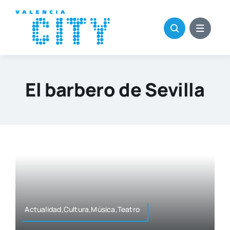
Saltar
al
contenido
El barbero de Sevilla
Actualidad,Cultura,Música,Teatro