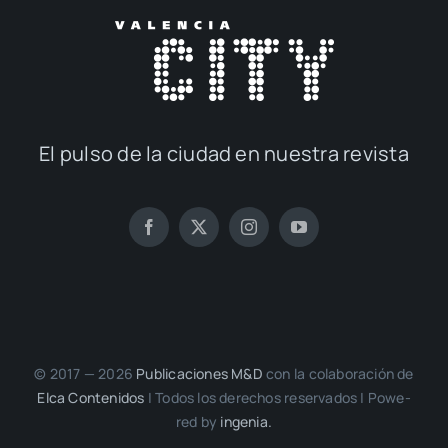
El pul­so de la ciu­dad en nues­tra revis­ta
© 2017 — 2026
Publi­ca­cio­nes M&D
con la cola­bo­ra­ción de
Elca Con­te­ni­dos
| Todos los dere­chos reser­va­dos | Powe­
red by
inge­nia.