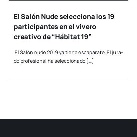
El Salón Nude selecciona los 19
participantes en el vivero
creativo de “Hábitat 19”
El Salón nude 2019 ya tie­ne esca­pa­ra­te. El jura­
do pro­fe­sio­nal ha selec­cio­na­do […]