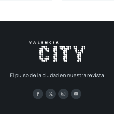
El pul­so de la ciu­dad en nues­tra revis­ta