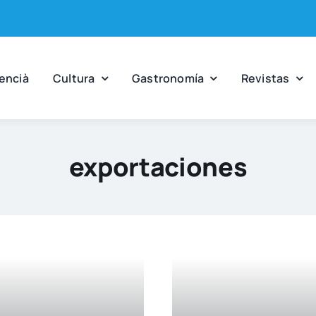
en­cià
Cul­tu­ra
Gas­tro­no­mía
Revis­tas
exportaciones