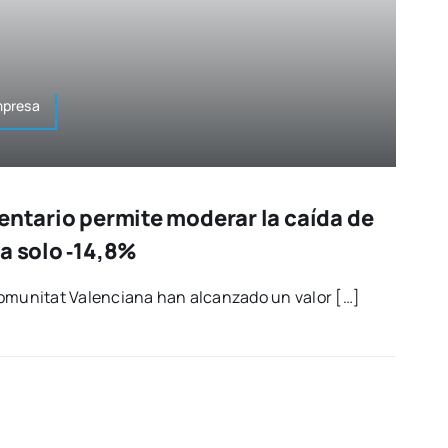
pre­sa
entario permite moderar la caída de
a solo ‑14,8%
omu­ni­tat Valen­cia­na han alcan­za­do un valor […]