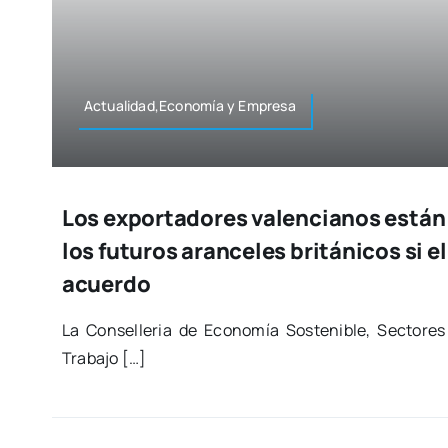
Actualidad,Economía y Empre­sa
Los exportadores valencianos está
los futuros aranceles británicos si el
acuerdo
La Con­se­lle­ria de Eco­no­mía Sos­te­ni­ble, Sec­to­re
Tra­ba­jo […]