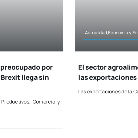
Actualidad,Economía y Em
n preocupado por
El sector agroalim
 Brexit llega sin
las exportaciones 
Las expor­ta­cio­nes de la C
s Pro­duc­ti­vos, Comer­cio y