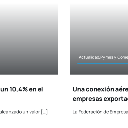
Actualidad,Pymes y Comer
un 10,4% en el
Una conexión aére
empresas exporta
 alcan­za­do un valor […]
La Fede­ra­ción de Empre­sa­