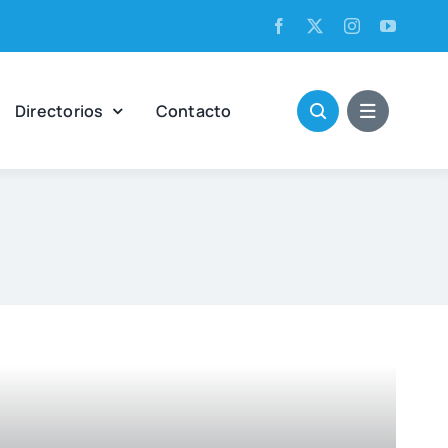
Direc­to­rios
Con­tac­to