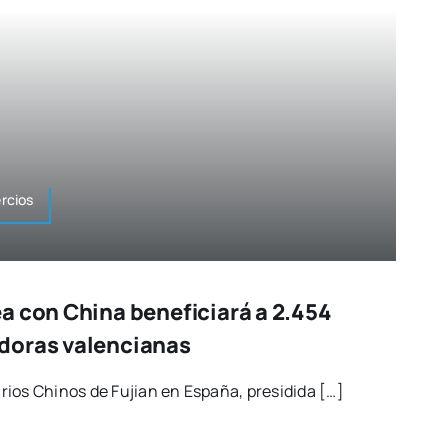
­cios
a con China beneficiará a 2.454
doras valencianas
rios Chi­nos de Fujian en Espa­ña, pre­si­di­da […]