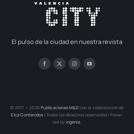
El pul­so de la ciu­dad en nues­tra revis­ta
© 2017 — 2026
Publi­ca­cio­nes M&D
con la cola­bo­ra­ción de
Elca Con­te­ni­dos
| Todos los dere­chos reser­va­dos | Powe­
red by
inge­nia.