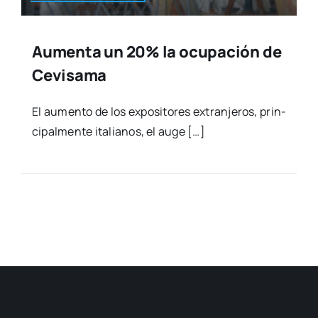
Aumenta un 20% la ocupación de
Cevisama
El aumen­to de los expo­si­to­res extran­je­ros, prin­
ci­pal­men­te ita­lia­nos, el auge […]