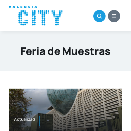
Saltar
al
contenido
Feria de Muestras
Actua­li­dad